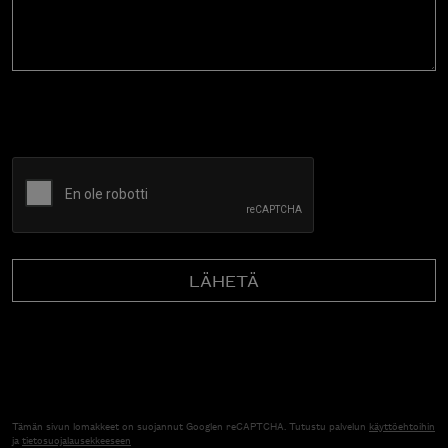
CAPTCHA
Tämän sivun lomakkeet on suojannut Googlen reCAPTCHA. Tutustu palvelun
käyttöehtoihin
ja
tietosuojalausekkeeseen