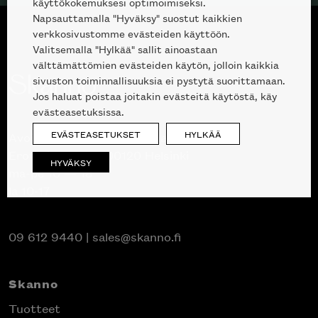
käyttökokemuksesi optimoimiseksi.
Napsauttamalla "Hyväksy" suostut kaikkien
verkkosivustomme evästeiden käyttöön.
Valitsemalla "Hylkää" sallit ainoastaan
välttämättömien evästeiden käytön, jolloin kaikkia
sivuston toiminnallisuuksia ei pystytä suorittamaan.
Jos haluat poistaa joitakin evästeitä käytöstä, käy
evästeasetuksissa.
EVÄSTEASETUKSET
HYLKÄÄ
Avoinna kuluttajille ja ammattilaisille:
Erottajankatu 2, 00120 Helsinki
HYVÄKSY
ma-pe 10 — 18
la 10-17
09 612 9440
|
sales@skanno.fi
Skanno
Tuotteet