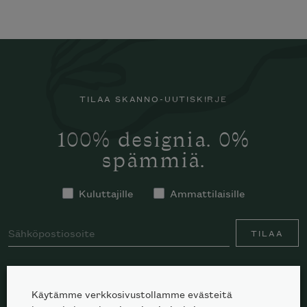
TILAA SKANNO-UUTISKIRJE
100% designia. 0%
spämmiä.
Kuluttajille
Ammattilaisille
TILAA
Käytämme verkkosivustollamme evästeitä