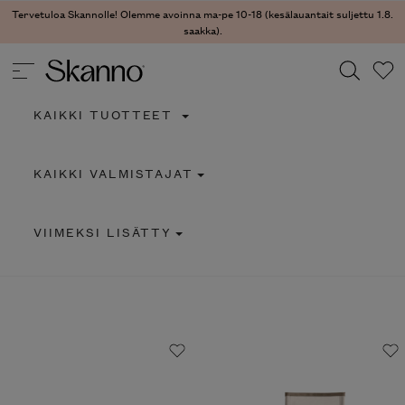
Tervetuloa Skannolle! Olemme avoinna ma-pe 10-18 (kesälauantait suljettu 1.8.
saakka).
KAIKKI TUOTTEET
Haku
KAIKKI VALMISTAJAT
Type 2 or more characters for results.
VIIMEKSI LISÄTTY