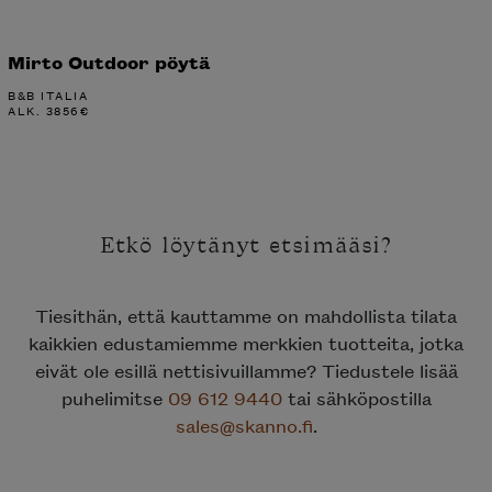
Mirto Outdoor pöytä
B&B ITALIA
ALK.
3856
€
Etkö löytänyt etsimääsi?
Tiesithän, että kauttamme on mahdollista tilata
kaikkien edustamiemme merkkien tuotteita, jotka
eivät ole esillä nettisivuillamme? Tiedustele lisää
puhelimitse
09 612 9440
tai sähköpostilla
sales@skanno.fi
.