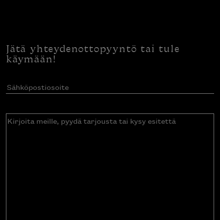
Jätä yhteydenottopyyntö tai tule
käymään!
Sähköpostiosoite
(Pakollinen)
Kirjoita
meille,
pyydä
tarjousta
tai
kysy
esitettä