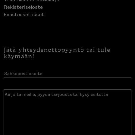
Rekisteriseloste
Evästeasetukset
Jätä yhteydenottopyyntö tai tule
käymään!
Sähköpostiosoite
(Pakollinen)
Kirjoita
meille,
pyydä
tarjousta
tai
kysy