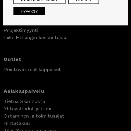
Skanno
HYVÄKSY
Tuotteet
Suunnittelupalvelu
Projektimyynti
Liike Helsingin keskustassa
Outlet
Poistuvat mallikappaleet
Asiakaspalvelu
Tietoa Skannosta
Yhteystiedot ja tiimi
Ostaminen ja toimitusajat
Hintatakuu
Tilaa Skanno-uutiskirje