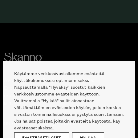
Käytämme verkkosivustollamme evästeitä
Avoinna kuluttajille ja ammattilaisille:
käyttökokemuksesi optimoimiseksi.
Napsauttamalla "Hyväksy" suostut kaikkien
Erottajankatu 2, 00120 Helsinki
verkkosivustomme evästeiden käyttöön.
ma-pe 10 — 18
Valitsemalla "Hylkää" sallit ainoastaan
la 10-17
välttämättömien evästeiden käytön, jolloin kaikkia
sivuston toiminnallisuuksia ei pystytä suorittamaan.
Jos haluat poistaa joitakin evästeitä käytöstä, käy
09 612 9440
|
sales@skanno.fi
evästeasetuksissa.
EVÄSTEASETUKSET
HYLKÄÄ