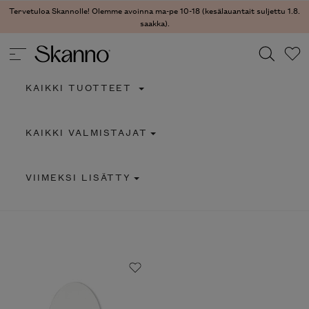
Tervetuloa Skannolle! Olemme avoinna ma-pe 10-18 (kesälauantait suljettu 1.8.
saakka).
KAIKKI TUOTTEET
Haku
KAIKKI VALMISTAJAT
Type 2 or more characters for results.
VIIMEKSI LISÄTTY