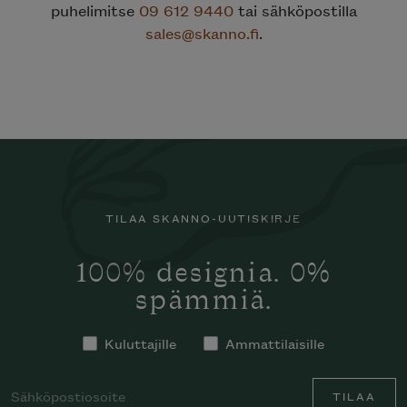
puhelimitse
09 612 9440
tai sähköpostilla
sales@skanno.fi
.
TILAA SKANNO-UUTISKIRJE
100% designia. 0%
spämmiä.
Kuluttajille
Ammattilaisille
TILAA