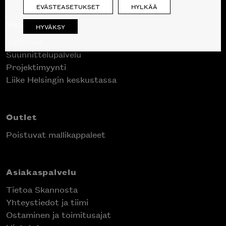
EVÄSTEASETUKSET
HYLKÄÄ
Skanno
HYVÄKSY
Tuotteet
Suunnittelupalvelu
Projektimyynti
Liike Helsingin keskustassa
Outlet
Poistuvat mallikappaleet
Asiakaspalvelu
Tietoa Skannosta
Yhteystiedot ja tiimi
Ostaminen ja toimitusajat