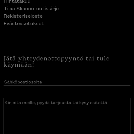
Hintatakuu
Tilaa Skanno-uutiskirje
Rekisteriseloste
Evästeasetukset
Jätä yhteydenottopyyntö tai tule
käymään!
Sähköpostiosoite
(Pakollinen)
Kirjoita
meille,
pyydä
tarjousta
tai