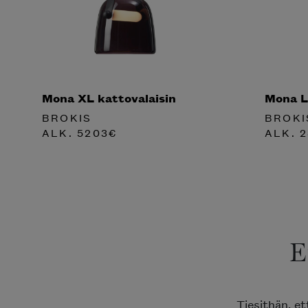
Mona XL kattovalaisin
Mona L
BROKIS
BROKI
ALK.
5203
€
ALK.
2
E
Tiesithän, e