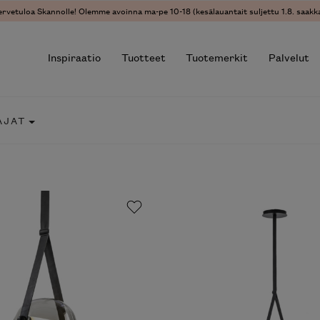
ervetuloa Skannolle! Olemme avoinna ma-pe 10-18 (kesälauantait suljettu 1.8. saakka
Inspiraatio
Tuotteet
Tuotemerkit
Palvelut
AJAT
r results.