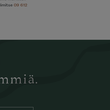
elimitse
09 612
ämmiä.