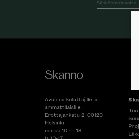
Avoinna kuluttajille ja
Sk
ammattilaisille:
Tuo
Erottajankatu 2, 00120
Suun
Helsinki
Proj
ma-pe 10 — 18
Liik
la 10-17