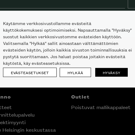
Käytämme verkkosivustollamme evästeitä
käyttökokemuksesi optimoimiseksi. Napsauttamalla "Hyväksy"
suostut kaikkien verkkosivustomme evästeiden käyttöön.
Valitsemalla "Hylkää" sallit ainoastaan välttämättömien
evästeiden käytön, jolloin kaikkia sivuston toiminnallisuuksia ei
pystytä suorittamaan. Jos haluat poistaa joitakin evästeitä
käytöstä, käy evästeasetuksissa.
EVÄSTEASETUKSET
HYLKÄÄ
HYVÄKSY
anno
Outlet
tteet
Poistuvat mallikappaleet
nittelupalvelu
ektimyynti
e Helsingin keskustassa