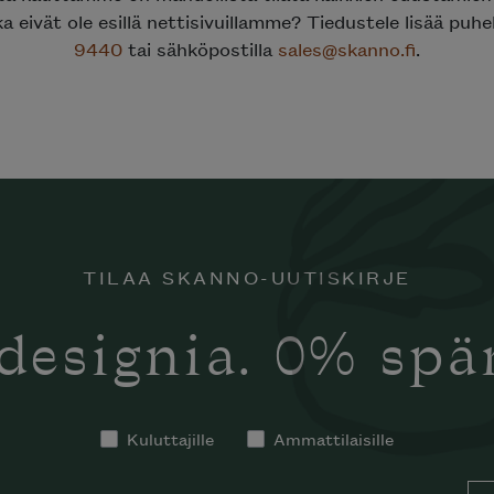
ka eivät ole esillä nettisivuillamme? Tiedustele lisää puh
9440
tai sähköpostilla
sales@skanno.fi
.
TILAA SKANNO-UUTISKIRJE
designia. 0% sp
Kuluttajille
Ammattilaisille