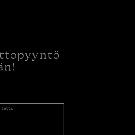
ottopyyntö
än!