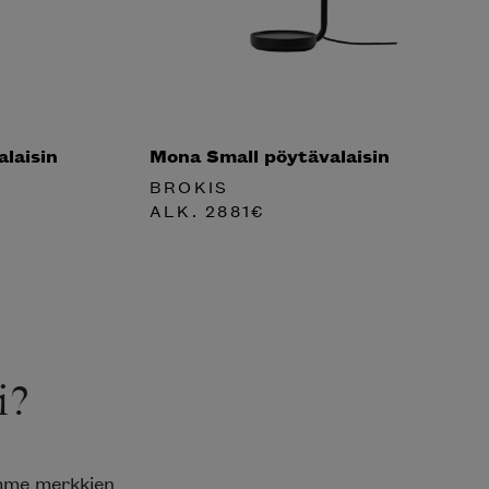
laisin
Mona Small pöytävalaisin
BROKIS
ALK.
2881
€
i?
emme merkkien