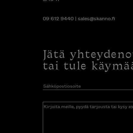
09 612 9440
|
sales@skanno.fi
Jätä yhteyden
tai tule käymä
Sähköpostiosoite
(Pakollinen)
Kirjoita
meille,
pyydä
tarjousta