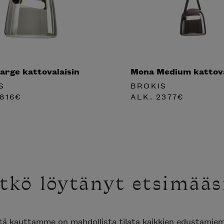
arge kattovalaisin
Mona Medium kattova
S
BROKIS
816
€
ALK.
2377
€
tkö löytänyt etsimääs
ttä kauttamme on mahdollista tilata kaikkien edustami