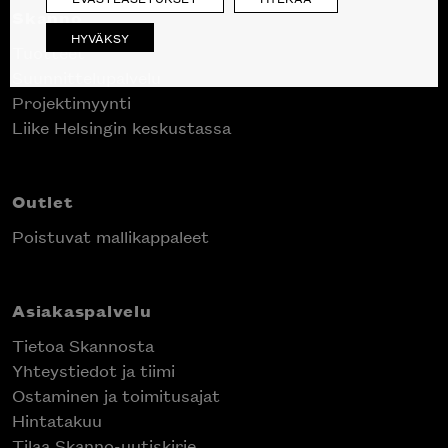
Skanno
HYVÄKSY
Tuotteet
Suunnittelupalvelu
Projektimyynti
Liike Helsingin keskustassa
Outlet
Poistuvat mallikappaleet
Asiakaspalvelu
Tietoa Skannosta
Yhteystiedot ja tiimi
Ostaminen ja toimitusajat
Hintatakuu
Tilaa Skanno-uutiskirje