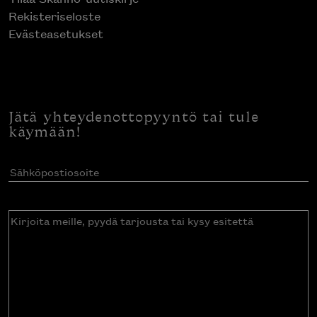
Rekisteriseloste
Evästeasetukset
Jätä yhteydenottopyyntö tai tule
käymään!
Sähköpostiosoite
(Pakollinen)
Kirjoita
meille,
pyydä
tarjousta
tai
kysy