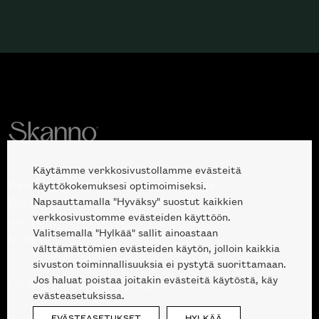
Käytämme verkkosivustollamme evästeitä
Avoinna kuluttajille ja ammattilaisille:
käyttökokemuksesi optimoimiseksi.
Napsauttamalla "Hyväksy" suostut kaikkien
Erottajankatu 2, 00120 Helsinki
verkkosivustomme evästeiden käyttöön.
ma-pe 10 — 18
Valitsemalla "Hylkää" sallit ainoastaan
la 10-17
välttämättömien evästeiden käytön, jolloin kaikkia
sivuston toiminnallisuuksia ei pystytä suorittamaan.
Jos haluat poistaa joitakin evästeitä käytöstä, käy
09 612 9440
|
sales@skanno.fi
evästeasetuksissa.
EVÄSTEASETUKSET
HYLKÄÄ