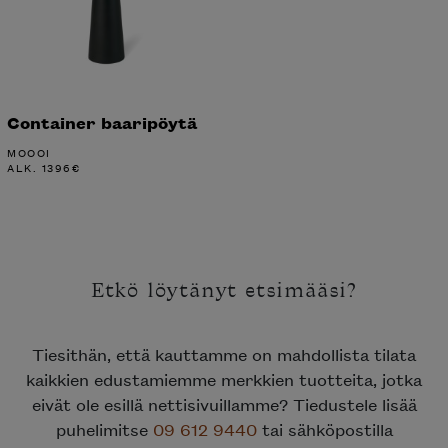
Container baaripöytä
MOOOI
ALK.
1396
€
Etkö löytänyt etsimääsi?
Tiesithän, että kauttamme on mahdollista tilata
kaikkien edustamiemme merkkien tuotteita, jotka
eivät ole esillä nettisivuillamme? Tiedustele lisää
puhelimitse
09 612 9440
tai sähköpostilla