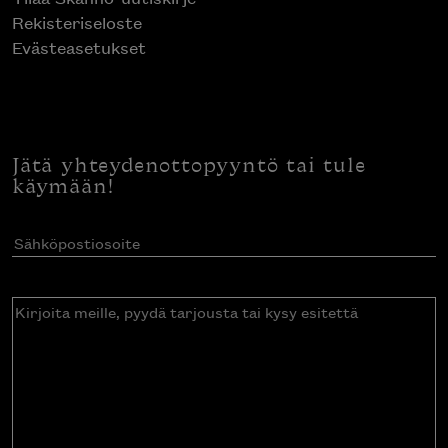
Rekisteriseloste
Evästeasetukset
Jätä yhteydenottopyyntö tai tule
käymään!
Sähköpostiosoite
(Pakollinen)
Kirjoita
meille,
pyydä
tarjousta
tai
kysy