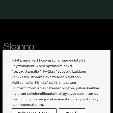
Käytämme verkkosivustollamme evästeitä
Avoinna kuluttajille ja ammattilaisille:
käyttökokemuksesi optimoimiseksi.
Napsauttamalla "Hyväksy" suostut kaikkien
Erottajankatu 2, 00120 Helsinki
verkkosivustomme evästeiden käyttöön.
ma-pe 10 — 18
Valitsemalla "Hylkää" sallit ainoastaan
la 10-17
välttämättömien evästeiden käytön, jolloin kaikkia
sivuston toiminnallisuuksia ei pystytä suorittamaan.
Jos haluat poistaa joitakin evästeitä käytöstä, käy
09 612 9440
|
sales@skanno.fi
evästeasetuksissa.
EVÄSTEASETUKSET
HYLKÄÄ