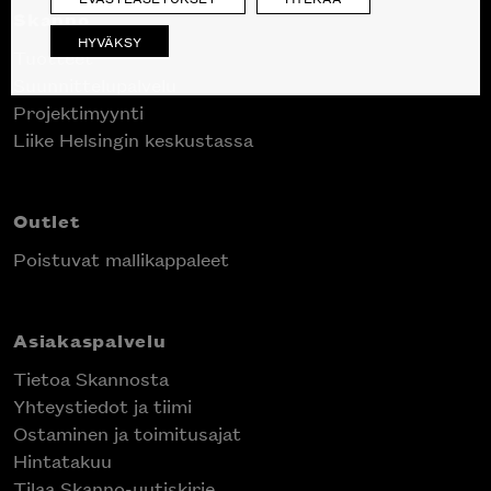
Skanno
HYVÄKSY
Tuotteet
Suunnittelupalvelu
Projektimyynti
Liike Helsingin keskustassa
Outlet
Poistuvat mallikappaleet
Asiakaspalvelu
Tietoa Skannosta
Yhteystiedot ja tiimi
Ostaminen ja toimitusajat
Hintatakuu
Tilaa Skanno-uutiskirje