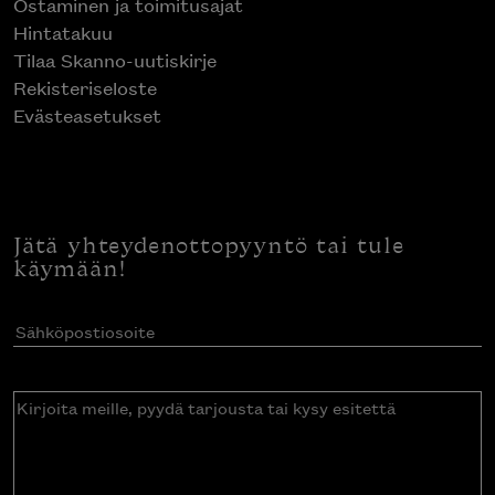
Ostaminen ja toimitusajat
Hintatakuu
Tilaa Skanno-uutiskirje
Rekisteriseloste
Evästeasetukset
Jätä yhteydenottopyyntö tai tule
käymään!
Sähköpostiosoite
(Pakollinen)
Kirjoita
meille,
pyydä
tarjousta