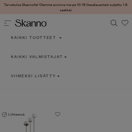
Tervetuloa Skannolle! Olemme avoinna ma-pe 10-18 (kesälauantait suljettu 1.8.
saakka).
KAIKKI TUOTTEET
Haku
KAIKKI VALMISTAJAT
Type 2 or more characters for results.
VIIMEKSI LISÄTTY
Liikkeessä