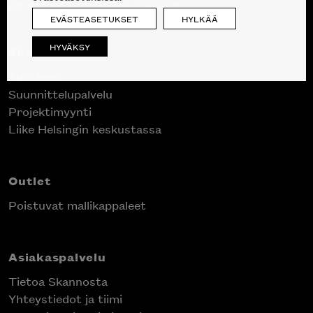
09 612 9440
|
sales@skanno.fi
EVÄSTEASETUKSET
HYLKÄÄ
HYVÄKSY
Skanno
Tuotteet
Suunnittelupalvelu
Projektimyynti
Liike Helsingin keskustassa
Outlet
Poistuvat mallikappaleet
Asiakaspalvelu
Tietoa Skannosta
Yhteystiedot ja tiimi