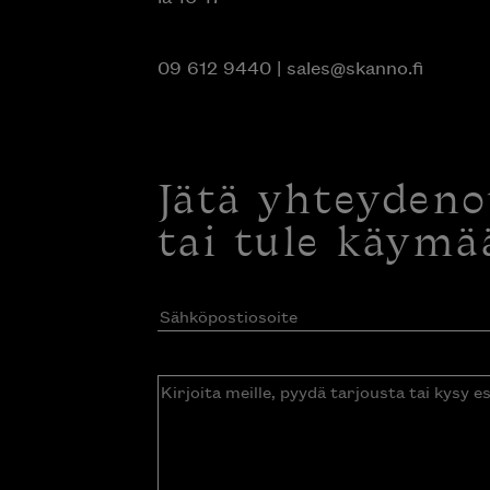
09 612 9440
|
sales@skanno.fi
Jätä yhteyden
tai tule käymä
Sähköpostiosoite
(Pakollinen)
Kirjoita
meille,
pyydä
tarjousta