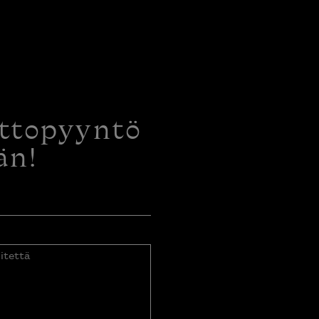
ottopyyntö
än!