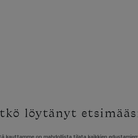
tkö löytänyt etsimääs
ttä kauttamme on mahdollista tilata kaikkien edustami