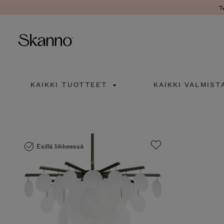
T
Haku
KAIKKI TUOTTEET
KAIKKI VALMIST
Type 2 or more characters fo
Esillä liikkeessä