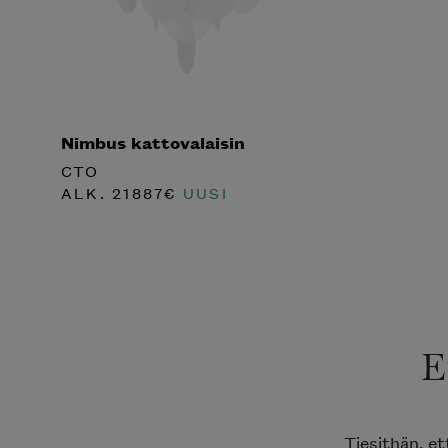
Nimbus kattovalaisin
CTO
ALK.
21887
€
UUSI
E
Tiesithän, e