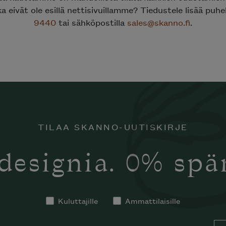
ka eivät ole esillä nettisivuillamme? Tiedustele lisää puh
9440
tai sähköpostilla
sales@skanno.fi
.
TILAA SKANNO-UUTISKIRJE
designia. 0% sp
Kuluttajille
Ammattilaisille