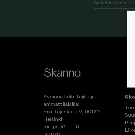
Avoinna kuluttajille ja
Sk
ammattilaisille:
Tuo
Erottajankatu 2, 00120
Suun
Helsinki
Proj
ma-pe 10 — 18
Liik
la 10-17