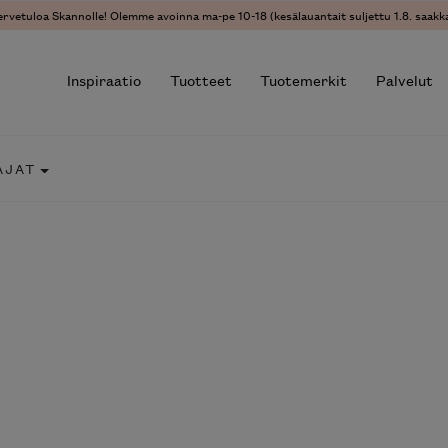
ervetuloa Skannolle! Olemme avoinna ma-pe 10-18 (kesälauantait suljettu 1.8. saakka
Inspiraatio
Tuotteet
Tuotemerkit
Palvelut
AJAT
r results.