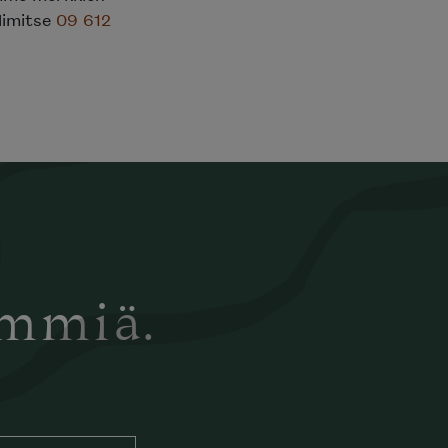
elimitse
09 612
ämmiä.