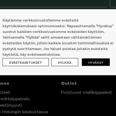
Käytämme verkkosivustollamme evästeitä
käyttökokemuksesi optimoimiseksi. Napsauttamalla "Hyväksy"
suostut kaikkien verkkosivustomme evästeiden käyttöön.
Valitsemalla "Hylkää" sallit ainoastaan välttämättömien
evästeiden käytön, jolloin kaikkia sivuston toiminnallisuuksia ei
pystytä suorittamaan. Jos haluat poistaa joitakin evästeitä
käytöstä, käy evästeasetuksissa.
EVÄSTEASETUKSET
HYLKÄÄ
HYVÄKSY
anno
Outlet
tteet
Poistuvat mallikappaleet
nittelupalvelu
ektimyynti
e Helsingin keskustassa