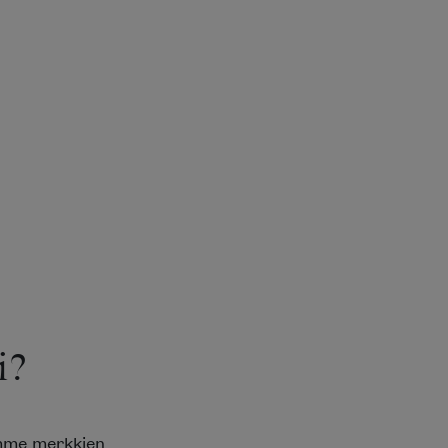
i?
emme merkkien