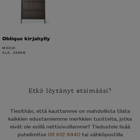
Oblique kirjahylly
MOOOI
ALK.
2390
€
Etkö löytänyt etsimääsi?
Tiesithän, että kauttamme on mahdollista tilata
kaikkien edustamiemme merkkien tuotteita, jotka
eivät ole esillä nettisivuillamme? Tiedustele lisää
puhelimitse
09 612 9440
tai sähköpostilla