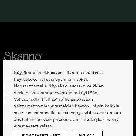
Käytämme verkkosivustollamme evästeitä
Avoinna kuluttajille ja ammattilaisille:
käyttökokemuksesi optimoimiseksi.
Napsauttamalla "Hyväksy" suostut kaikkien
Erottajankatu 2, 00120 Helsinki
verkkosivustomme evästeiden käyttöön.
ma-pe 10 — 18
Valitsemalla "Hylkää" sallit ainoastaan
la 10-17
välttämättömien evästeiden käytön, jolloin kaikkia
sivuston toiminnallisuuksia ei pystytä suorittamaan.
Jos haluat poistaa joitakin evästeitä käytöstä, käy
09 612 9440
|
sales@skanno.fi
evästeasetuksissa.
EVÄSTEASETUKSET
HYLKÄÄ