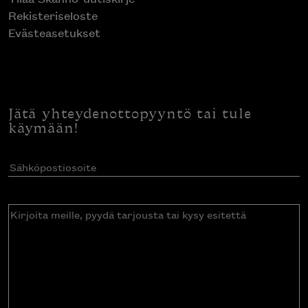
Rekisteriseloste
Evästeasetukset
Jätä yhteydenottopyyntö tai tule
käymään!
Sähköpostiosoite
(Pakollinen)
Kirjoita
meille,
pyydä
tarjousta
tai
kysy