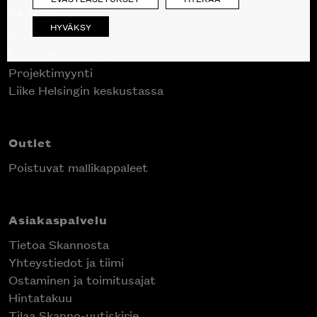
Skanno
HYVÄKSY
Tuotteet
Suunnittelupalvelu
Projektimyynti
Liike Helsingin keskustassa
Outlet
Poistuvat mallikappaleet
Asiakaspalvelu
Tietoa Skannosta
Yhteystiedot ja tiimi
Ostaminen ja toimitusajat
Hintatakuu
Tilaa Skanno-uutiskirje