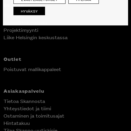
Skanno
HYVÄKSY
Tuotteet
Suunnittelupalvelu
Projektimyynti
Liike Helsingin keskustassa
Outlet
Poistuvat mallikappaleet
Asiakaspalvelu
Tietoa Skannosta
Yhteystiedot ja tiimi
Ostaminen ja toimitusajat
Hintatakuu
Tilaa Skanno-uutiskirje