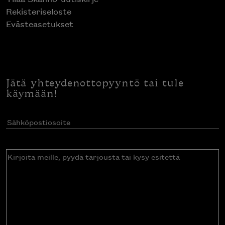
Rekisteriseloste
Evästeasetukset
Jätä yhteydenottopyyntö tai tule
käymään!
Sähköpostiosoite
(Pakollinen)
Kirjoita
meille,
pyydä
tarjousta
tai
kysy