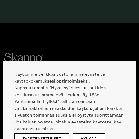
Käytämme verkkosivustollamme evästeitä
Avoinna kuluttajille ja ammattilaisille:
käyttökokemuksesi optimoimiseksi.
Napsauttamalla "Hyväksy" suostut kaikkien
Erottajankatu 2, 00120 Helsinki
verkkosivustomme evästeiden käyttöön.
ma-pe 10 — 18
Valitsemalla "Hylkää" sallit ainoastaan
la 10-17
välttämättömien evästeiden käytön, jolloin kaikkia
sivuston toiminnallisuuksia ei pystytä suorittamaan.
Jos haluat poistaa joitakin evästeitä käytöstä, käy
09 612 9440
|
sales@skanno.fi
evästeasetuksissa.
EVÄSTEASETUKSET
HYLKÄÄ