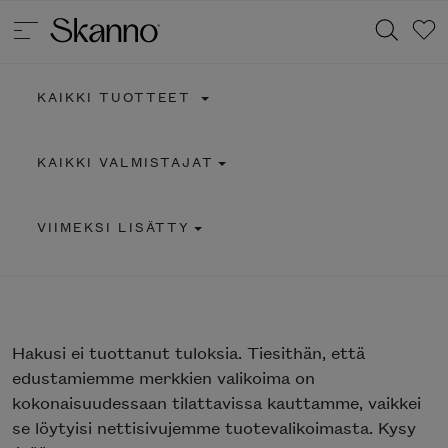
KAIKKI TUOTTEET
Haku
KAIKKI VALMISTAJAT
Type 2 or more characters for results.
VIIMEKSI LISÄTTY
Hakusi
ei tuottanut tuloksia. Tiesithän, että
edustamiemme merkkien valikoima on
kokonaisuudessaan tilattavissa kauttamme, vaikkei
se löytyisi nettisivujemme tuotevalikoimasta. Kysy