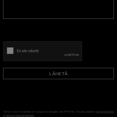
CAPTCHA
Tämän sivun lomakkeet on suojannut Googlen reCAPTCHA. Tutustu palvelun
käyttöehtoihin
ja
tietosuojalausekkeeseen