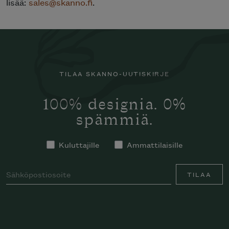
lisää:
sales@skanno.fi
.
TILAA SKANNO-UUTISKIRJE
100% designia. 0%
spämmiä.
Kuluttajille
Ammattilaisille
TILAA