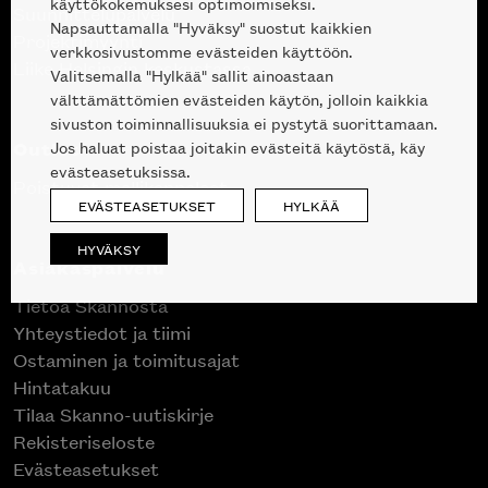
käyttökokemuksesi optimoimiseksi.
Suunnittelupalvelu
Napsauttamalla "Hyväksy" suostut kaikkien
Projektimyynti
verkkosivustomme evästeiden käyttöön.
Liike Helsingin keskustassa
Valitsemalla "Hylkää" sallit ainoastaan
välttämättömien evästeiden käytön, jolloin kaikkia
sivuston toiminnallisuuksia ei pystytä suorittamaan.
Outlet
Jos haluat poistaa joitakin evästeitä käytöstä, käy
evästeasetuksissa.
Poistuvat mallikappaleet
EVÄSTEASETUKSET
HYLKÄÄ
HYVÄKSY
Asiakaspalvelu
Tietoa Skannosta
Yhteystiedot ja tiimi
Ostaminen ja toimitusajat
Hintatakuu
Tilaa Skanno-uutiskirje
Rekisteriseloste
Evästeasetukset