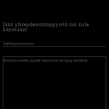
Jätä yhteydenottopyyntö tai tule
käymään!
Sähköpostiosoite
(Pakollinen)
Kirjoita
meille,
pyydä
tarjousta
tai
kysy
esitettä