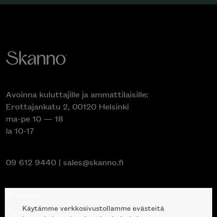
Avoinna kuluttajille ja ammattilaisille:
Erottajankatu 2, 00120 Helsinki
ma-pe 10 — 18
la 10-17
09 612 9440
|
sales@skanno.fi
Skanno
Käytämme verkkosivustollamme evästeitä
Tuotteet