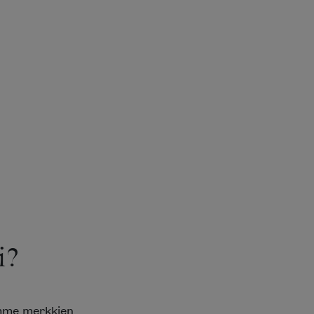
i?
emme merkkien