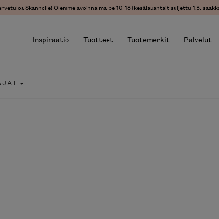
ervetuloa Skannolle! Olemme avoinna ma-pe 10-18 (kesälauantait suljettu 1.8. saakka
Inspiraatio
Tuotteet
Tuotemerkit
Palvelut
AJAT
r results.