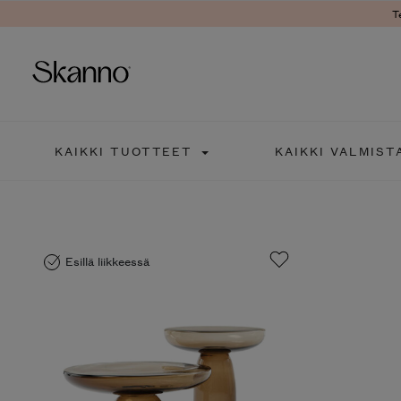
T
Haku
KAIKKI TUOTTEET
KAIKKI VALMIST
Type 2 or more characters fo
Esillä liikkeessä