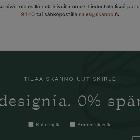
ka eivät ole esillä nettisivuillamme? Tiedustele lisää puh
9440
tai sähköpostilla
sales@skanno.fi
.
TILAA SKANNO-UUTISKIRJE
designia. 0% sp
Kuluttajille
Ammattilaisille