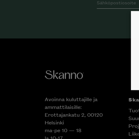
Avoinna kuluttajille ja
Sk
ammattilaisille:
Tuo
Erottajankatu 2, 00120
Suun
Helsinki
Proj
ma-pe 10 — 18
Liik
la 10-17