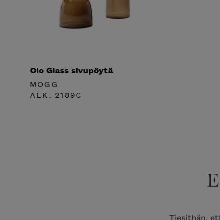
Olo Glass sivupöytä
MOGG
ALK.
2189
€
E
Tiesithän, e