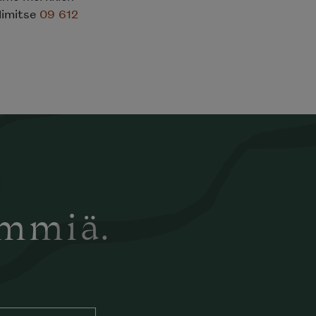
elimitse
09 612
ämmiä.