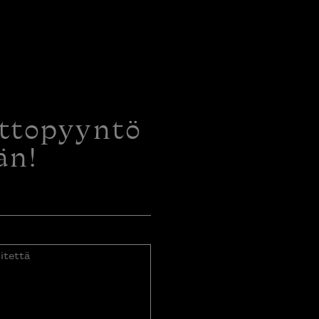
ottopyyntö
än!