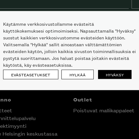
Käytämme verkkosivustollamme evästeitä
käyttökokemuksesi optimoimiseksi. Napsauttamalla "Hyväksy"
suostut kaikkien verkkosivustomme evästeiden käyttöön.
Valitsemalla "Hylkää" sallit ainoastaan välttämättömien
evästeiden käytön, jolloin kaikkia sivuston toiminnallisuuksia ei
pystytä suorittamaan. Jos haluat poistaa joitakin evästeitä
käytöstä, käy evästeasetuksissa.
EVÄSTEASETUKSET
HYLKÄÄ
HYVÄKSY
anno
Outlet
tteet
Poistuvat mallikappaleet
nittelupalvelu
ektimyynti
e Helsingin keskustassa