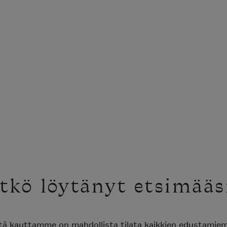
tkö löytänyt etsimääs
ttä kauttamme on mahdollista tilata kaikkien edustami