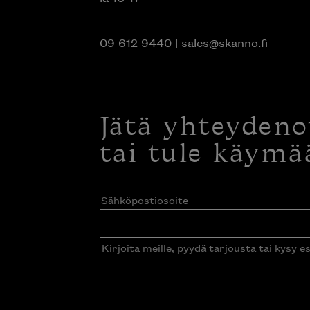
09 612 9440
|
sales@skanno.fi
Jätä yhteyden
tai tule käymä
Sähköpostiosoite
(Pakollinen)
Kirjoita
meille,
pyydä
tarjousta