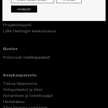
Skanno
HYVÄKSY
Tuotteet
Suunnittelupalvelu
Projektimyynti
Liike Helsingin keskustassa
Outlet
Poistuvat mallikappaleet
Asiakaspalvelu
Tietoa Skannosta
Yhteystiedot ja tiimi
Ostaminen ja toimitusajat
Hintatakuu
Tilaa Skanno-uutiskirje