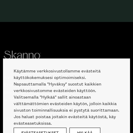
Käytämme verkkosivustollamme evästeitä
Avoinna kuluttajille ja ammattilaisille:
käyttökokemuksesi optimoimiseksi.
Napsauttamalla "Hyväksy" suostut kaikkien
Erottajankatu 2, 00120 Helsinki
verkkosivustomme evästeiden käyttöön.
ma-pe 10 — 18
Valitsemalla "Hylkää" sallit ainoastaan
la 10-17
välttämättömien evästeiden käytön, jolloin kaikkia
sivuston toiminnallisuuksia ei pystytä suorittamaan.
Jos haluat poistaa joitakin evästeitä käytöstä, käy
09 612 9440
|
sales@skanno.fi
evästeasetuksissa.
EVÄSTEASETUKSET
HYLKÄÄ