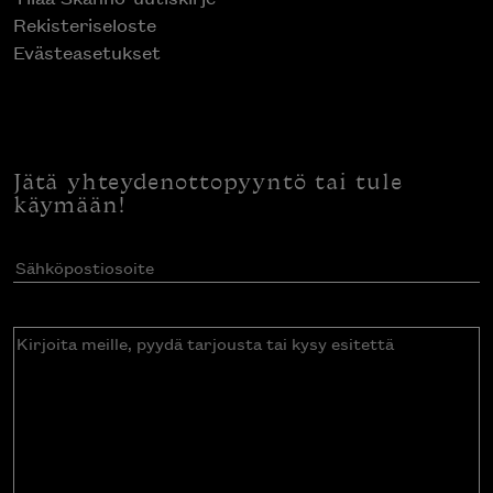
Rekisteriseloste
Evästeasetukset
Jätä yhteydenottopyyntö tai tule
käymään!
Sähköpostiosoite
(Pakollinen)
Kirjoita
meille,
pyydä
tarjousta
tai
kysy