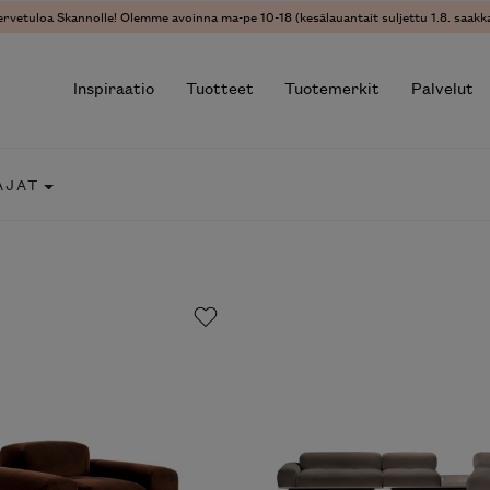
vetuloa Skannolle! Olemme avoinna ma-pe 10-18 (kesälauantait suljettu 1.8. saakka)
Inspiraatio
Tuotteet
Tuotemerkit
Palvelut
JAT
r results.