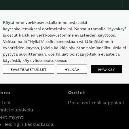
Käytämme verkkosivustollamme evästeitä
käyttökokemuksesi optimoimiseksi. Napsauttamalla "Hyväksy"
suostut kaikkien verkkosivustomme evästeiden käyttöön.
Valitsemalla "Hylkää" sallit ainoastaan välttämättömien
evästeiden käytön, jolloin kaikkia sivuston toiminnallisuuksia ei
pystytä suorittamaan. Jos haluat poistaa joitakin evästeitä
käytöstä, käy evästeasetuksissa.
EVÄSTEASETUKSET
HYLKÄÄ
HYVÄKSY
nno
Outlet
teet
Poistuvat mallikappaleet
nittelupalvelu
laisen merkin laadukkaasta
ektimyynti
alumallistosta.
e Helsingin keskustassa