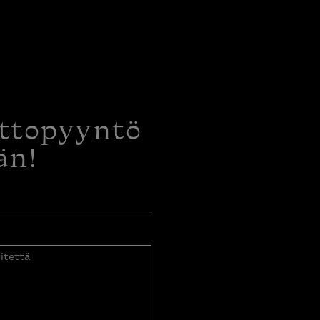
ottopyyntö
än!