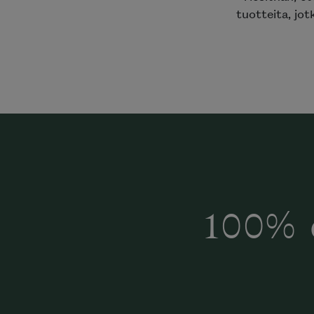
tuotteita, jotk
100% 
Halua
Mi
katalog