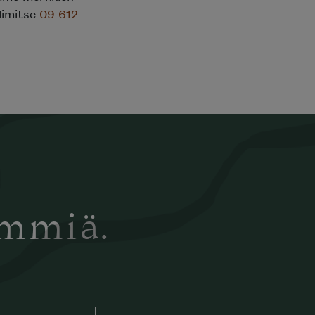
limitse
09 612
ämmiä.