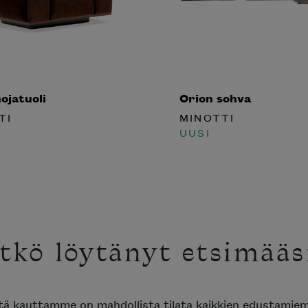
ojatuoli
Orion sohva
TI
MINOTTI
UUSI
tkö löytänyt etsimääsi
tä kauttamme on mahdollista tilata kaikkien edustamie