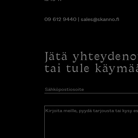
09 612 9440
|
sales@skanno.fi
Jätä yhteyden
tai tule käymä
Sähköpostiosoite
(Pakollinen)
Kirjoita
meille,
pyydä
tarjousta