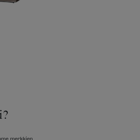
?
mme merkkien