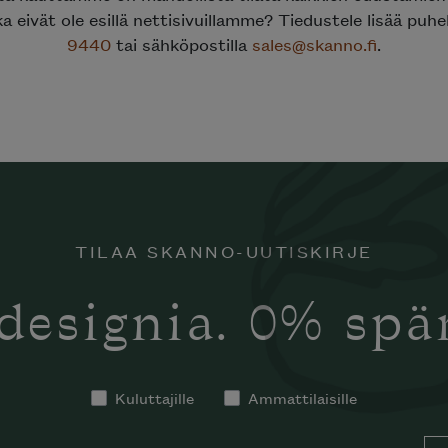
a eivät ole esillä nettisivuillamme? Tiedustele lisää puhe
9440
tai sähköpostilla
sales@skanno.fi
.
TILAA SKANNO-UUTISKIRJE
designia. 0% sp
tko tilata
notti’n
in kotiisi?
Kuluttajille
Ammattilaisille