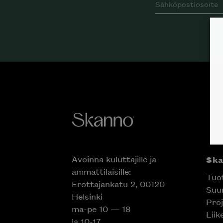
Avoinna kuluttajille ja
Ska
ammattilaisille:
Tuot
Erottajankatu 2, 00120
Suun
Helsinki
Inspiroidu italia
Proj
ma-pe 10 — 18
huonek
Liik
la 10-17