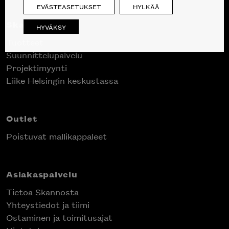
EVÄSTEASETUKSET
HYLKÄÄ
Skanno
HYVÄKSY
Tuotteet
Suunnittelupalvelu
Projektimyynti
Liike Helsingin keskustassa
Outlet
Poistuvat mallikappaleet
Asiakaspalvelu
Tietoa Skannosta
Yhteystiedot ja tiimi
Ostaminen ja toimitusajat