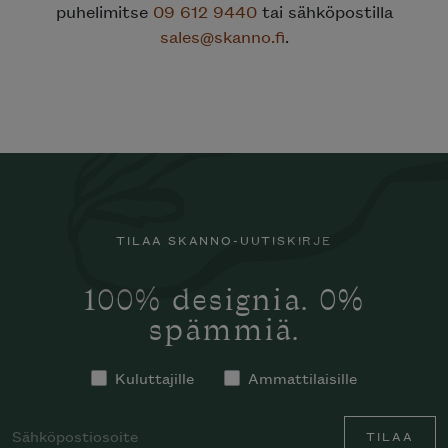
puhelimitse
09 612 9440
tai sähköpostilla
sales@skanno.fi
.
TILAA SKANNO-UUTISKIRJE
100% designia. 0%
spämmiä.
Kuluttajille
Ammattilaisille
TILAA