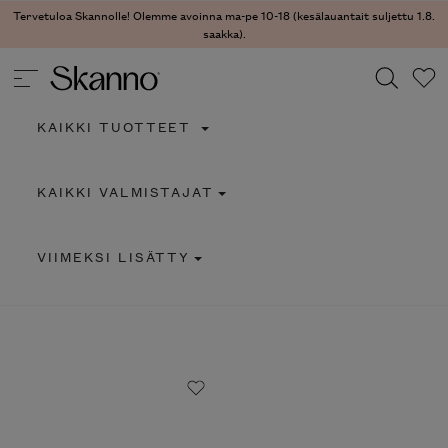
Tervetuloa Skannolle! Olemme avoinna ma-pe 10-18 (kesälauantait suljettu 1.8.
saakka).
KAIKKI TUOTTEET
Haku
KAIKKI VALMISTAJAT
Type 2 or more characters for results.
VIIMEKSI LISÄTTY