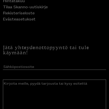
Hintatakuu
Tilaa Skanno-uutiskirje
Rekisteriseloste
Evästeasetukset
Jätä yhteydenottopyyntö tai tule
käymään!
Sähköpostiosoite
(Pakollinen)
Kirjoita
meille,
pyydä
tarjousta
tai