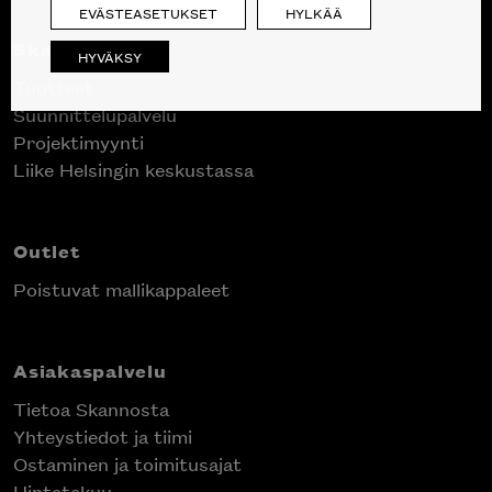
EVÄSTEASETUKSET
HYLKÄÄ
Skanno
HYVÄKSY
Tuotteet
Suunnittelupalvelu
Projektimyynti
Liike Helsingin keskustassa
Outlet
Poistuvat mallikappaleet
Asiakaspalvelu
Tietoa Skannosta
Yhteystiedot ja tiimi
Ostaminen ja toimitusajat
Hintatakuu