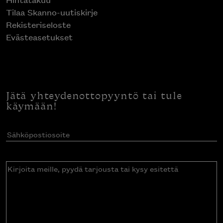
Tilaa Skanno-uutiskirje
Rekisteriseloste
Evästeasetukset
Jätä yhteydenottopyyntö tai tule
käymään!
Sähköpostiosoite
(Pakollinen)
Kirjoita
meille,
pyydä
tarjousta
tai