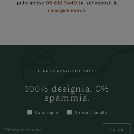
puhelimitse
09 612 9440
tai sähköpostilla
sales@skanno.fi
.
TILAA SKANNO-UUTISKIRJE
100% designia. 0%
spämmiä.
Kuluttajille
Ammattilaisille
TILAA