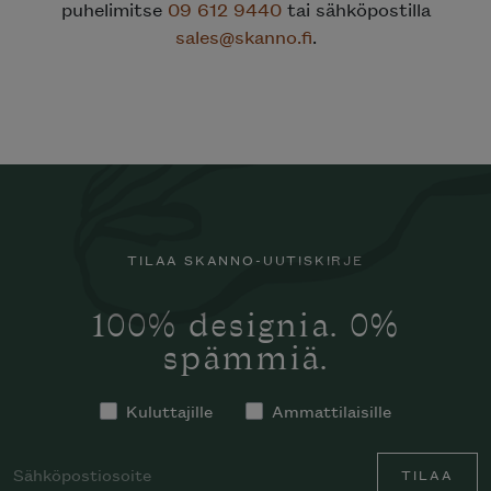
puhelimitse
09 612 9440
tai sähköpostilla
sales@skanno.fi
.
TILAA SKANNO-UUTISKIRJE
100% designia. 0%
spämmiä.
Kuluttajille
Ammattilaisille
TILAA