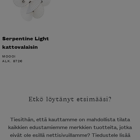
Serpentine Light
kattovalaisin
MOOOI
ALK.
872
€
Etkö löytänyt etsimääsi?
Tiesithän, että kauttamme on mahdollista tilata
kaikkien edustamiemme merkkien tuotteita, jotka
eivät ole esillä nettisivuillamme? Tiedustele lisää