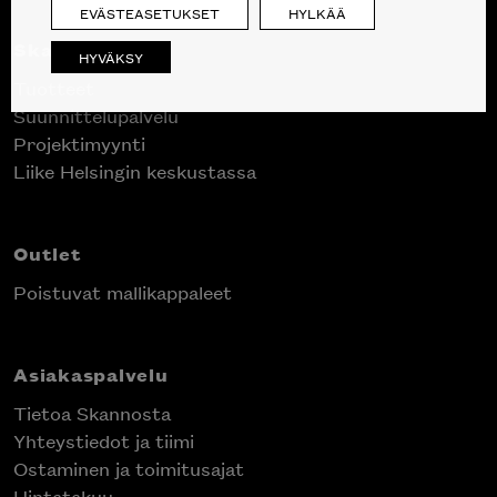
EVÄSTEASETUKSET
HYLKÄÄ
Skanno
HYVÄKSY
Tuotteet
Suunnittelupalvelu
Projektimyynti
Liike Helsingin keskustassa
Outlet
Poistuvat mallikappaleet
Asiakaspalvelu
Tietoa Skannosta
Yhteystiedot ja tiimi
Ostaminen ja toimitusajat
Hintatakuu