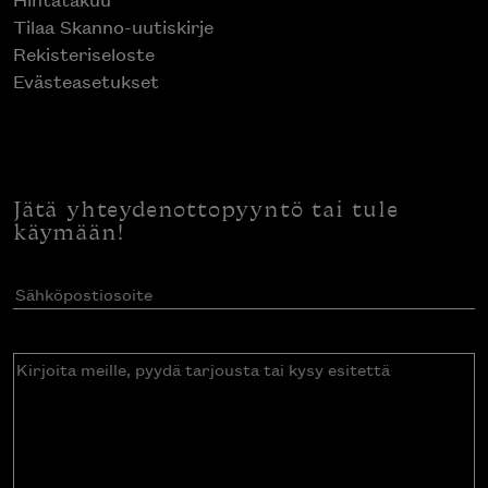
Tilaa Skanno-uutiskirje
Rekisteriseloste
Evästeasetukset
Jätä yhteydenottopyyntö tai tule
käymään!
Sähköpostiosoite
(Pakollinen)
Kirjoita
meille,
pyydä
tarjousta
tai