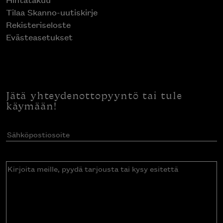
Tilaa Skanno-uutiskirje
Rekisteriseloste
Evästeasetukset
Jätä yhteydenottopyyntö tai tule
käymään!
Sähköpostiosoite
(Pakollinen)
Kirjoita
meille,
pyydä
tarjousta
tai