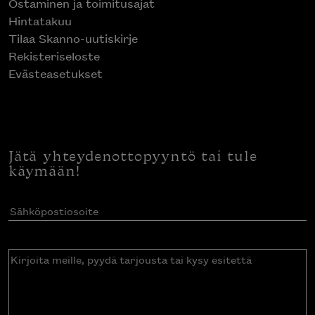
Ostaminen ja toimitusajat
Hintatakuu
Tilaa Skanno-uutiskirje
Rekisteriseloste
Evästeasetukset
Jätä yhteydenottopyyntö tai tule
käymään!
Sähköpostiosoite
(Pakollinen)
Kirjoita
meille,
pyydä
tarjousta