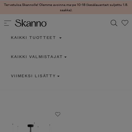
Tervetuloa Skannolle! Olemme avoinna ma-pe 10-18 (kesälauantait suljettu 1.8.
saakka).
KAIKKI TUOTTEET
Haku
KAIKKI VALMISTAJAT
Type 2 or more characters for results.
VIIMEKSI LISÄTTY