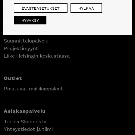
09 612 9440
|
sales@skanno.fi
EVÄSTEASETUKSET
HYLKÄÄ
HYVÄKSY
Skanno
Tuotteet
Suunnittelupalvelu
Projektimyynti
Liike Helsingin keskustassa
Outlet
Poistuvat mallikappaleet
Asiakaspalvelu
Tietoa Skannosta
Yhteystiedot ja tiimi