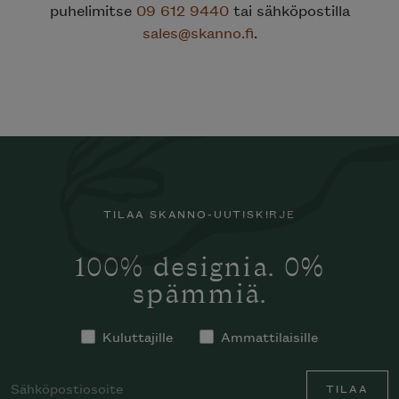
puhelimitse
09 612 9440
tai sähköpostilla
sales@skanno.fi
.
TILAA SKANNO-UUTISKIRJE
100% designia. 0%
spämmiä.
Kuluttajille
Ammattilaisille
TILAA