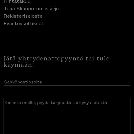
Hintatakuu
Tilaa Skanno-uutiskirje
Rekisteriseloste
Evästeasetukset
Jätä yhteydenottopyyntö tai tule
käymään!
Sähköpostiosoite
(Pakollinen)
Kirjoita
meille,
pyydä
tarjousta
tai