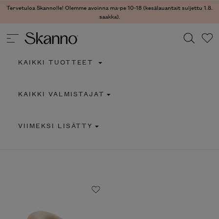
Tervetuloa Skannolle! Olemme avoinna ma-pe 10-18 (kesälauantait suljettu 1.8.
saakka).
KAIKKI TUOTTEET
Haku
KAIKKI VALMISTAJAT
Type 2 or more characters for results.
VIIMEKSI LISÄTTY