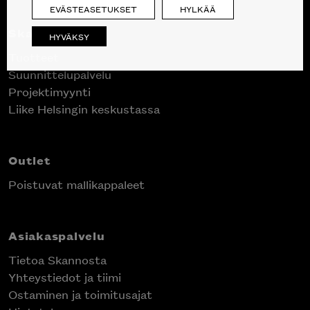
EVÄSTEASETUKSET
HYLKÄÄ
Skanno
HYVÄKSY
Tuotteet
Suunnittelupalvelu
Projektimyynti
Liike Helsingin keskustassa
Outlet
Poistuvat mallikappaleet
Asiakaspalvelu
Tietoa Skannosta
Yhteystiedot ja tiimi
Ostaminen ja toimitusajat