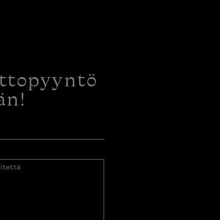
ottopyyntö
än!