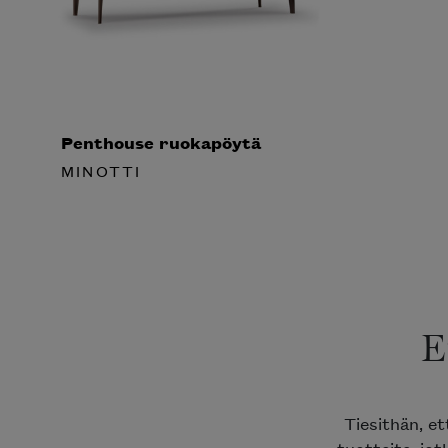
Penthouse ruokapöytä
MINOTTI
E
Tiesithän, et
tuotteita, jotk