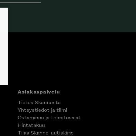
Asiakaspalvelu
Tietoa Skannosta
Yhteystiedot ja tiimi
Ostaminen ja toimitusajat
Hintatakuu
Tilaa Skanno-uutiskirje