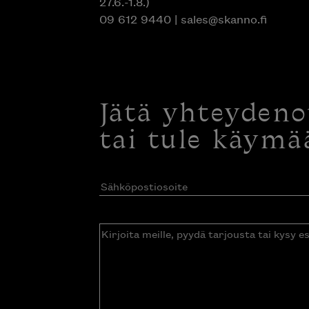
09 612 9440
|
sales@skanno.fi
Jätä yhteyden
tai tule käymä
Sähköpostiosoite
(Pakollinen)
Kirjoita
meille,
pyydä
tarjousta
tai