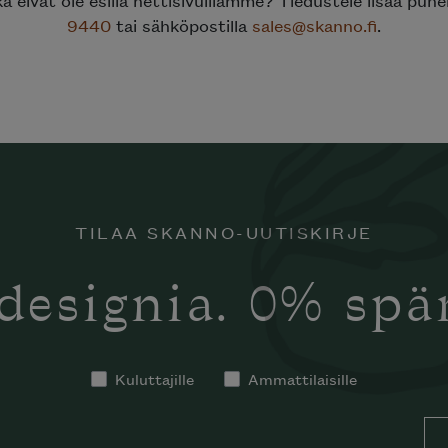
9440
tai sähköpostilla
sales@skanno.fi
.
TILAA SKANNO-UUTISKIRJE
designia. 0% sp
tko tilata
notti’n
in kotiisi?
Kuluttajille
Ammattilaisille