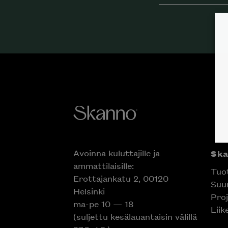
Avoinna kuluttajille ja
Ska
ammattilaisille:
Tuot
Erottajankatu 2, 00120
Suun
Helsinki
Proj
Inspiroidu italia
ma-pe 10 — 18
Liik
huonek
(suljettu kesälauantaisin
välillä 27.6.-1.8.)