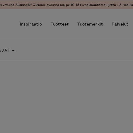
vetuloa Skannolle! Olemme avoinna ma-pe 10-18 (kesälauantait suljettu 1.8. saakka)
Inspiraatio
Tuotteet
Tuotemerkit
Palvelut
JAT
r results.