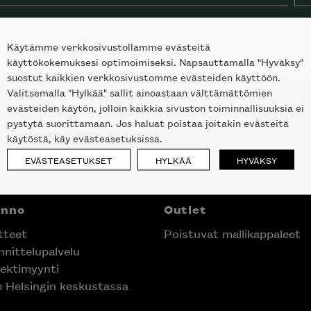
Käytämme verkkosivustollamme evästeitä
käyttökokemuksesi optimoimiseksi. Napsauttamalla "Hyväksy"
suostut kaikkien verkkosivustomme evästeiden käyttöön.
Valitsemalla "Hylkää" sallit ainoastaan välttämättömien
evästeiden käytön, jolloin kaikkia sivuston toiminnallisuuksia ei
pystytä suorittamaan. Jos haluat poistaa joitakin evästeitä
käytöstä, käy evästeasetuksissa.
EVÄSTEASETUKSET
HYLKÄÄ
HYVÄKSY
nno
Outlet
teet
Poistuvat mallikappaleet
nittelupalvelu
ektimyynti
laisen merkin laadukkaasta
e Helsingin keskustassa
alumallistosta.