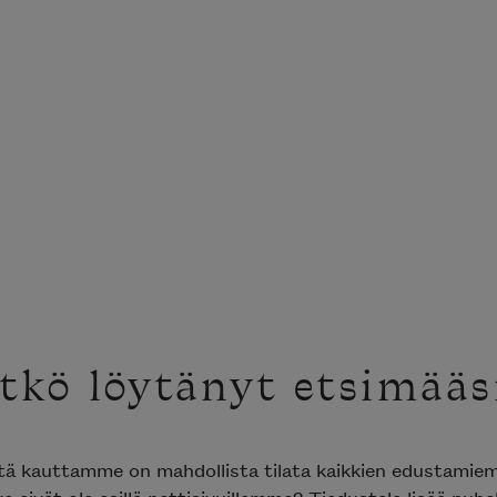
tkö löytänyt etsimääsi
tä kauttamme on mahdollista tilata kaikkien edustamie
a eivät ole esillä nettisivuillamme? Tiedustele lisää puhe