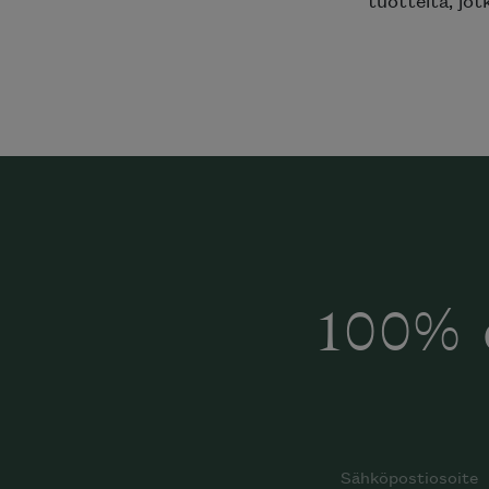
100% 
Halua
Mi
katalog