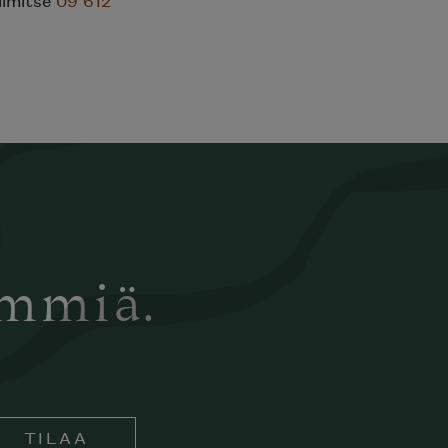
ämmiä.
TILAA