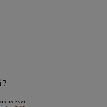
?
mme merkkien
limitse
09 612