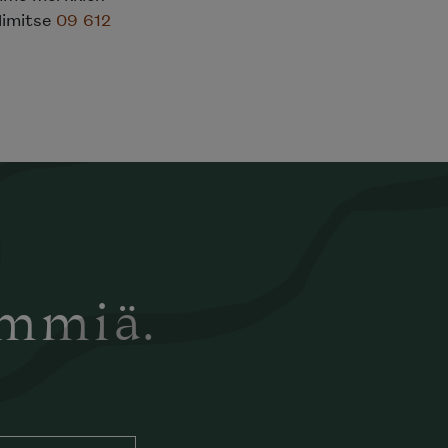
elimitse
09 612
ämmiä.