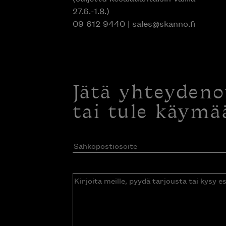
27.6.-1.8.)
09 612 9440
|
sales@skanno.fi
Jätä yhteyden
tai tule käymä
Sähköpostiosoite
(Pakollinen)
Kirjoita
meille,
pyydä
tarjousta