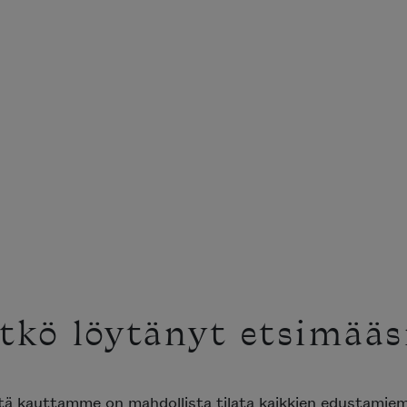
tkö löytänyt etsimääs
ttä kauttamme on mahdollista tilata kaikkien edustami