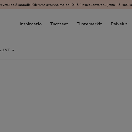
ervetuloa Skannolle! Olemme avoinna ma-pe 10-18 (kesälauantait suljettu 1.8. saakka
Inspiraatio
Tuotteet
Tuotemerkit
Palvelut
AJAT
r results.