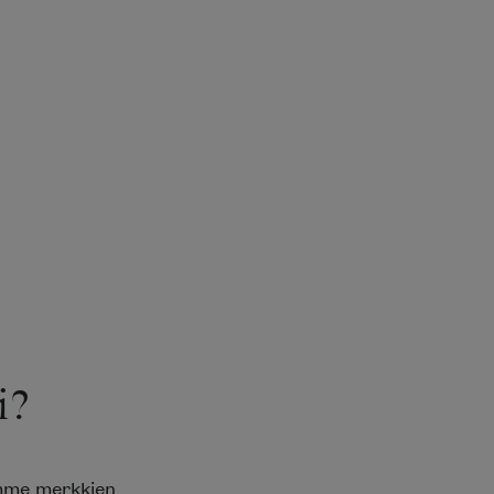
i?
emme merkkien