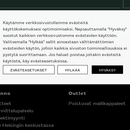
Käytämme verkkosivustollamme evästeitä
käyttökokemuksesi optimoimiseksi. Napsauttamalla "Hyväksy"
suostut kaikkien verkkosivustomme evästeiden käyttöön.
Valitsemalla "Hylkää" sallit ainoastaan välttämättömien
evästeiden käytön, jolloin kaikkia sivuston toiminnallisuuksia ei
pystytä suorittamaan. Jos haluat poistaa joitakin evästeitä
käytöstä, käy evästeasetuksissa.
EVÄSTEASETUKSET
HYLKÄÄ
HYVÄKSY
anno
Outlet
tteet
Poistuvat mallikappaleet
nittelupalvelu
ektimyynti
e Helsingin keskustassa