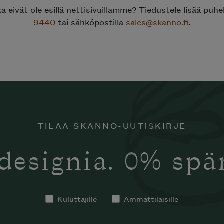
ka eivät ole esillä nettisivuillamme? Tiedustele lisää puh
9440
tai sähköpostilla
sales@skanno.fi
.
TILAA SKANNO-UUTISKIRJE
designia. 0% sp
Kuluttajille
Ammattilaisille