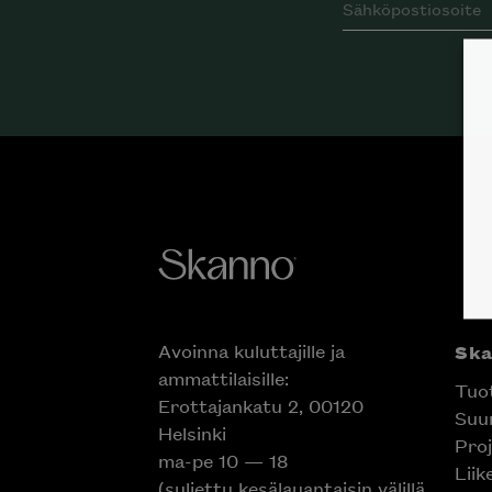
Avoinna kuluttajille ja
Sk
ammattilaisille:
Tuo
Erottajankatu 2, 00120
Suun
Helsinki
Proj
ma-pe 10 — 18
Liik
(suljettu kesälauantaisin välillä