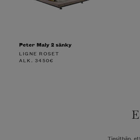
Peter Maly 2 sänky
LIGNE ROSET
ALK.
3450
€
E
Tiesithän, e