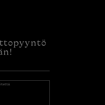
ottopyyntö
än!