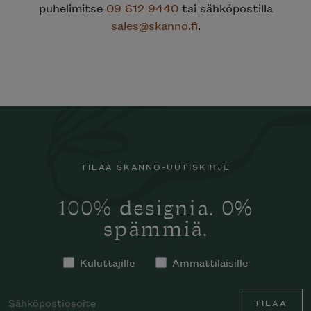
puhelimitse
09 612 9440
tai sähköpostilla
sales@skanno.fi
.
TILAA SKANNO-UUTISKIRJE
100% designia. 0%
spämmiä.
Kuluttajille
Ammattilaisille
TILAA