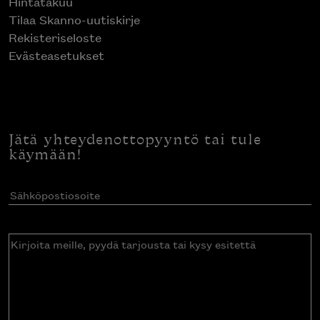
Hintatakuu
Tilaa Skanno-uutiskirje
Rekisteriseloste
Evästeasetukset
Jätä yhteydenottopyyntö tai tule
käymään!
Sähköpostiosoite
(Pakollinen)
Kirjoita
meille,
pyydä
tarjousta
tai