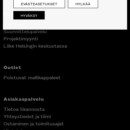
EVÄSTEASETUKSET
HYLKÄÄ
Skanno
HYVÄKSY
Tuotteet
Suunnittelupalvelu
Projektimyynti
Liike Helsingin keskustassa
Outlet
Poistuvat mallikappaleet
Asiakaspalvelu
Tietoa Skannosta
Yhteystiedot ja tiimi
Ostaminen ja toimitusajat