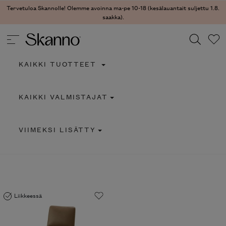
Tervetuloa Skannolle! Olemme avoinna ma-pe 10-18 (kesälauantait suljettu 1.8.
saakka).
KAIKKI TUOTTEET
Haku
KAIKKI VALMISTAJAT
Type 2 or more characters for results.
VIIMEKSI LISÄTTY
Liikkeessä