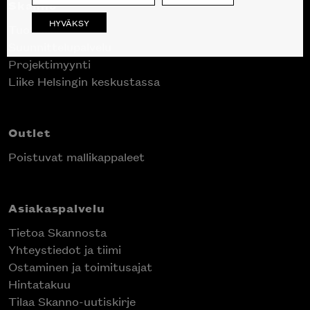
Skanno
HYVÄKSY
Tuotteet
Suunnittelupalvelu
Projektimyynti
Liike Helsingin keskustassa
Outlet
Poistuvat mallikappaleet
Asiakaspalvelu
Tietoa Skannosta
Yhteystiedot ja tiimi
Ostaminen ja toimitusajat
Hintatakuu
Tilaa Skanno-uutiskirje