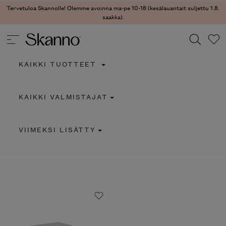
Tervetuloa Skannolle! Olemme avoinna ma-pe 10-18 (kesälauantait suljettu 1.8.
saakka).
KAIKKI TUOTTEET
Haku
KAIKKI VALMISTAJAT
Type 2 or more characters for results.
VIIMEKSI LISÄTTY