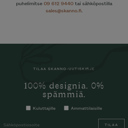
puhelimitse
09 612 9440
tai sähköpostilla
sales@skanno.fi
.
TILAA SKANNO-UUTISKIRJE
100% designia. 0%
spämmiä.
Kuluttajille
Ammattilaisille
TILAA