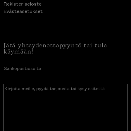
Rekisteriseloste
Evästeasetukset
Jätä yhteydenottopyyntö tai tule
käymään!
Sähköpostiosoite
(Pakollinen)
Kirjoita
meille,
pyydä
tarjousta
tai
kysy
esitettä