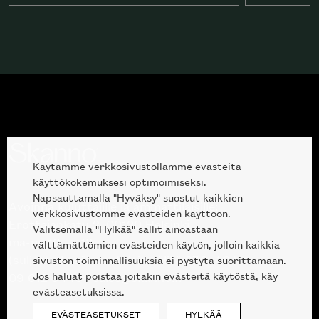
Käytämme verkkosivustollamme evästeitä
käyttökokemuksesi optimoimiseksi.
Napsauttamalla "Hyväksy" suostut kaikkien
Avoinna kuluttajille ja ammattilaisille:
verkkosivustomme evästeiden käyttöön.
Erottajankatu 2, 00120 Helsinki
Valitsemalla "Hylkää" sallit ainoastaan
ma-pe 10 — 18
välttämättömien evästeiden käytön, jolloin kaikkia
(suljettu kesälauantaisin välillä 27.6.-1.8.)
sivuston toiminnallisuuksia ei pystytä suorittamaan.
Jos haluat poistaa joitakin evästeitä käytöstä, käy
09 612 9440
|
sales@skanno.fi
evästeasetuksissa.
EVÄSTEASETUKSET
HYLKÄÄ