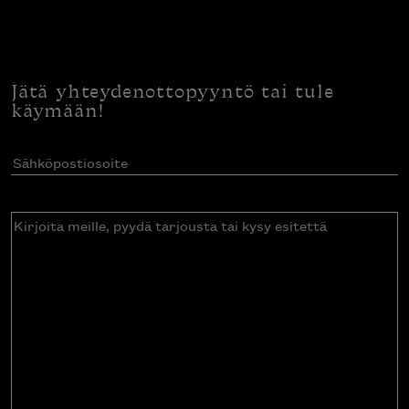
Jätä yhteydenottopyyntö tai tule
käymään!
Sähköpostiosoite
(Pakollinen)
Kirjoita
meille,
pyydä
tarjousta
tai
kysy
esitettä