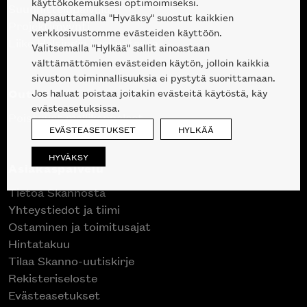
käyttökokemuksesi optimoimiseksi.
Suunnittelupalvelu
Napsauttamalla "Hyväksy" suostut kaikkien
Projektimyynti
verkkosivustomme evästeiden käyttöön.
Liike Helsingin keskustassa
Valitsemalla "Hylkää" sallit ainoastaan
välttämättömien evästeiden käytön, jolloin kaikkia
sivuston toiminnallisuuksia ei pystytä suorittamaan.
Outlet
Jos haluat poistaa joitakin evästeitä käytöstä, käy
evästeasetuksissa.
Poistuvat mallikappaleet
EVÄSTEASETUKSET
HYLKÄÄ
HYVÄKSY
Asiakaspalvelu
Tietoa Skannosta
Yhteystiedot ja tiimi
Ostaminen ja toimitusajat
Hintatakuu
Tilaa Skanno-uutiskirje
Rekisteriseloste
Evästeasetukset