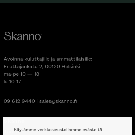
Avoinna kuluttajille ja ammattilaisille:
Erottajankatu 2, 00120 Helsinki
ma-pe 10 — 18
la 10-17
09 612 9440
|
sales@skanno.fi
Skanno
Käytämme verkkosivustollamme evästeitä
Tuotteet