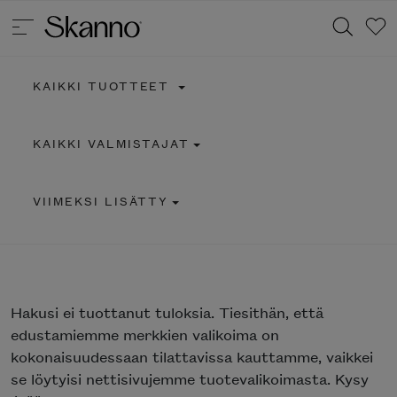
KAIKKI TUOTTEET
Haku
KAIKKI VALMISTAJAT
Type 2 or more characters for results.
VIIMEKSI LISÄTTY
Hakusi
ei tuottanut tuloksia. Tiesithän, että
edustamiemme merkkien valikoima on
kokonaisuudessaan tilattavissa kauttamme, vaikkei
se löytyisi nettisivujemme tuotevalikoimasta. Kysy