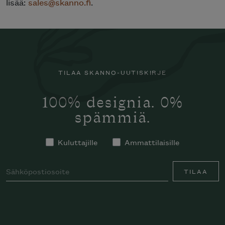
lisää:
sales@skanno.fi
.
TILAA SKANNO-UUTISKIRJE
100% designia. 0%
spämmiä.
Kuluttajille
Ammattilaisille
TILAA