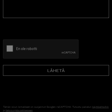
CAPTCHA
Tämän sivun lomakkeet on suojannut Googlen reCAPTCHA. Tutustu palvelun
käyttöehtoihin
ja
tietosuojalausekkeeseen