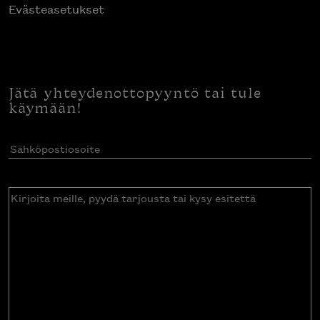
Evästeasetukset
Jätä yhteydenottopyyntö tai tule
käymään!
Sähköpostiosoite
(Pakollinen)
Kirjoita
meille,
pyydä
tarjousta
tai
kysy
esitettä