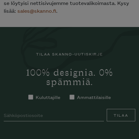
se löytyisi nettisivujemme tuotevalikoimasta. Kysy
lisää:
sales@skanno.fi
.
TILAA SKANNO-UUTISKIRJE
100% designia. 0%
spämmiä.
Kuluttajille
Ammattilaisille
TILAA