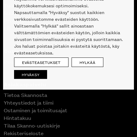
Tuotteet
käyttökokemuksesi optimoimiseksi.
Napsauttamalla "Hyväksy" suostut kaikkien
Suunnittelupalvelu
verkkosivustomme evästeiden käyttöön.
Projektimyynti
Valitsemalla "Hylkää" sallit ainoastaan
Liike Helsingin keskustassa
välttämättömien evästeiden käytön, jolloin kaikkia
sivuston toiminnallisuuksia ei pystytä suorittamaan.
Jos haluat poistaa joitakin evästeitä käytöstä, käy
Outlet
evästeasetuksissa.
Poistuvat mallikappaleet
EVÄSTEASETUKSET
HYLKÄÄ
HYVÄKSY
Asiakaspalvelu
Tietoa Skannosta
Yhteystiedot ja tiimi
Ostaminen ja toimitusajat
Hintatakuu
Tilaa Skanno-uutiskirje
Rekisteriseloste