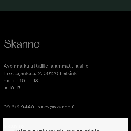
Avoinna kuluttajille ja ammattilaisille:
Erottajankatu 2, 00120 Helsinki
ma-pe 10 — 18
la 10-17
09 612 9440
|
sales@skanno.fi
Skanno
Käytämme verkkosivustollamme evästeitä