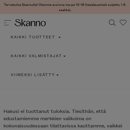
Tervetuloa Skannolle! Olemme avoinna ma-pe 10-18 (kesälauantait suljettu 1.8.
saakka).
KAIKKI TUOTTEET
Haku
KAIKKI VALMISTAJAT
Type 2 or more characters for results.
VIIMEKSI LISÄTTY
Hakusi
ei tuottanut tuloksia. Tiesithän, että
edustamiemme merkkien valikoima on
kokonaisuudessaan tilattavissa kauttamme, vaikkei