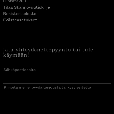
Hintatakuu
Tilaa Skanno-uutiskirje
Rekisteriseloste
Evästeasetukset
Jätä yhteydenottopyyntö tai tule
käymään!
Sähköpostiosoite
(Pakollinen)
Kirjoita
meille,
pyydä
tarjousta
tai