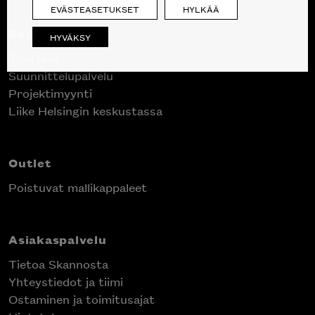
EVÄSTEASETUKSET
HYLKÄÄ
Skanno
HYVÄKSY
Tuotteet
Suunnittelupalvelu
Projektimyynti
Liike Helsingin keskustassa
Outlet
Poistuvat mallikappaleet
Asiakaspalvelu
Tietoa Skannosta
Yhteystiedot ja tiimi
Ostaminen ja toimitusajat