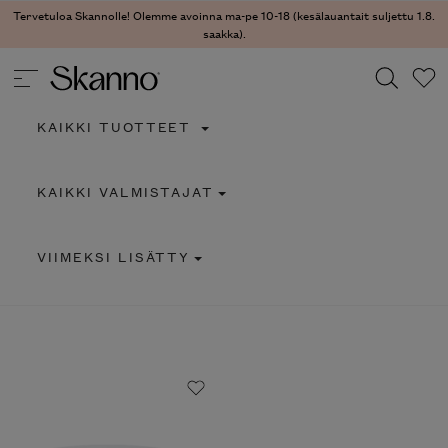
Tervetuloa Skannolle! Olemme avoinna ma-pe 10-18 (kesälauantait suljettu 1.8.
saakka).
KAIKKI TUOTTEET
Haku
KAIKKI VALMISTAJAT
Type 2 or more characters for results.
VIIMEKSI LISÄTTY