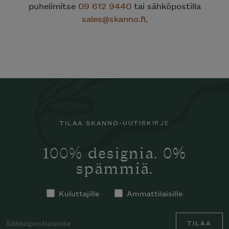
puhelimitse
09 612 9440
tai sähköpostilla
sales@skanno.fi
.
TILAA SKANNO-UUTISKIRJE
100% designia. 0%
spämmiä.
Kuluttajille
Ammattilaisille
TILAA