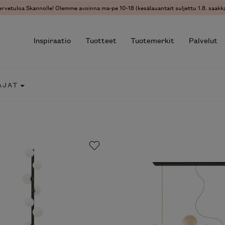
ervetuloa Skannolle! Olemme avoinna ma-pe 10-18 (kesälauantait suljettu 1.8. saakka
Inspiraatio
Tuotteet
Tuotemerkit
Palvelut
AJAT
r results.