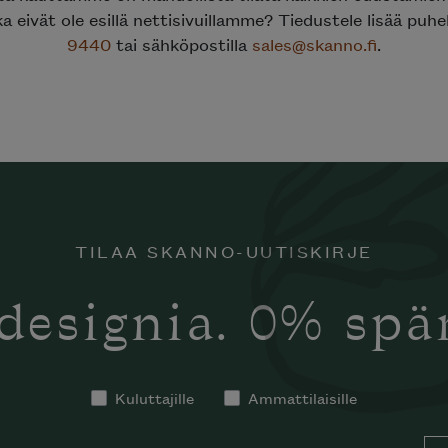
ka eivät ole esillä nettisivuillamme? Tiedustele lisää puh
9440
tai sähköpostilla
sales@skanno.fi
.
TILAA SKANNO-UUTISKIRJE
designia. 0% sp
Kuluttajille
Ammattilaisille