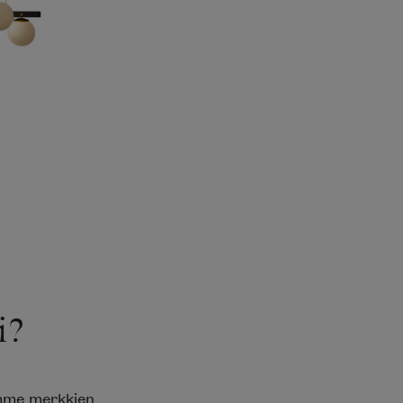
i?
emme merkkien