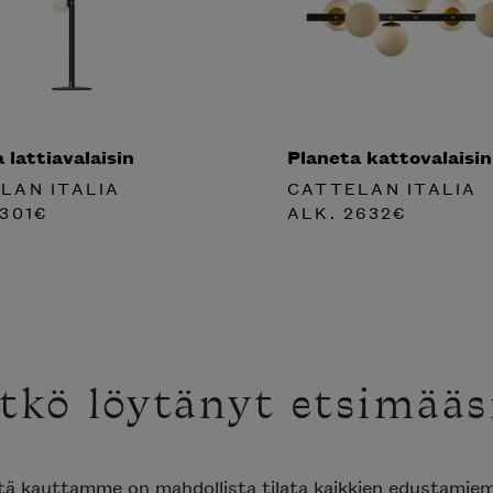
 lattiavalaisin
Planeta kattovalaisin
LAN ITALIA
CATTELAN ITALIA
301
€
ALK.
2632
€
tkö löytänyt etsimääs
ttä kauttamme on mahdollista tilata kaikkien edustami