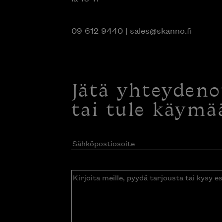
09 612 9440
|
sales@skanno.fi
Jätä yhteyden
tai tule käymä
Sähköpostiosoite
(Pakollinen)
Kirjoita
meille,
pyydä
tarjousta