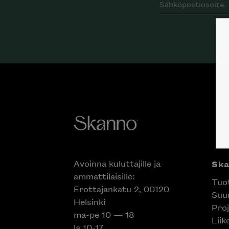
Avoinna kuluttajille ja
Sk
ammattilaisille:
Tuo
Erottajankatu 2, 00120
Suun
Helsinki
Proj
ma-pe 10 — 18
Liik
la 10-17