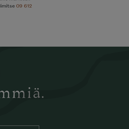
elimitse
09 612
ämmiä.