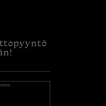
ottopyyntö
än!