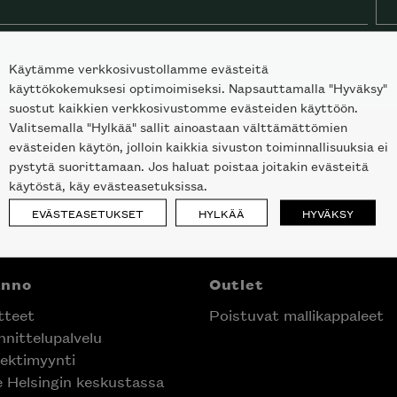
Käytämme verkkosivustollamme evästeitä
käyttökokemuksesi optimoimiseksi. Napsauttamalla "Hyväksy"
suostut kaikkien verkkosivustomme evästeiden käyttöön.
Valitsemalla "Hylkää" sallit ainoastaan välttämättömien
evästeiden käytön, jolloin kaikkia sivuston toiminnallisuuksia ei
pystytä suorittamaan. Jos haluat poistaa joitakin evästeitä
käytöstä, käy evästeasetuksissa.
EVÄSTEASETUKSET
HYLKÄÄ
HYVÄKSY
anno
Outlet
tteet
Poistuvat mallikappaleet
nittelupalvelu
ektimyynti
e Helsingin keskustassa