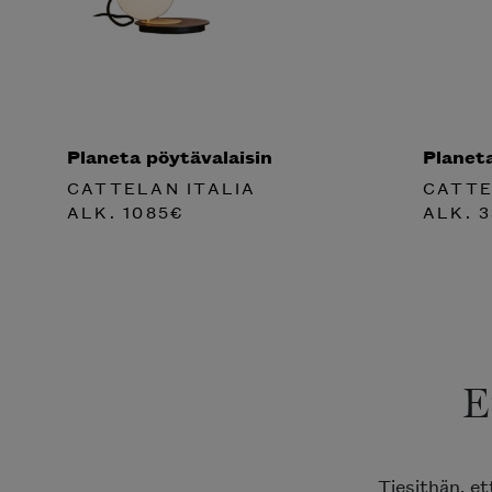
Planeta pöytävalaisin
Planeta
CATTELAN ITALIA
CATTE
ALK.
1085
€
ALK.
3
E
Tiesithän, e