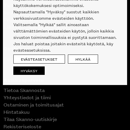
Tuotteet
käyttökokemuksesi optimoimiseksi.
Napsauttamalla "Hyväksy" suostut kaikkien
Suunnittelupalvelu
verkkosivustomme evästeiden käyttöön.
Projektimyynti
Valitsemalla "Hylkää" sallit ainoastaan
Liike Helsingin keskustassa
välttämättömien evästeiden käytön, jolloin kaikkia
sivuston toiminnallisuuksia ei pystytä suorittamaan.
Jos haluat poistaa joitakin evästeitä käytöstä, käy
Outlet
evästeasetuksissa.
Poistuvat mallikappaleet
EVÄSTEASETUKSET
HYLKÄÄ
HYVÄKSY
Asiakaspalvelu
Tietoa Skannosta
Yhteystiedot ja tiimi
Ostaminen ja toimitusajat
Hintatakuu
Tilaa Skanno-uutiskirje
Rekisteriseloste