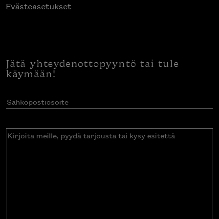
Evästeasetukset
Jätä yhteydenottopyyntö tai tule
käymään!
Sähköpostiosoite
(Pakollinen)
Kirjoita
meille,
pyydä
tarjousta
tai
kysy
esitettä