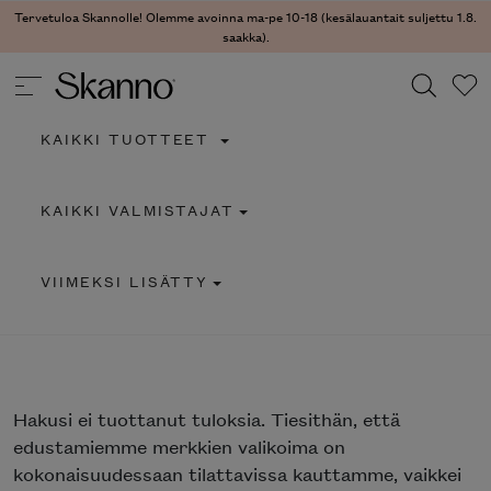
Tervetuloa Skannolle! Olemme avoinna ma-pe 10-18 (kesälauantait suljettu 1.8.
saakka).
KAIKKI TUOTTEET
Haku
KAIKKI VALMISTAJAT
Type 2 or more characters for results.
VIIMEKSI LISÄTTY
Hakusi
ei tuottanut tuloksia. Tiesithän, että
edustamiemme merkkien valikoima on
kokonaisuudessaan tilattavissa kauttamme, vaikkei