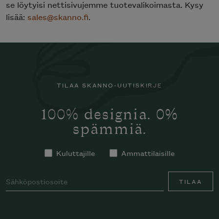
se löytyisi nettisivujemme tuotevalikoimasta. Kysy
lisää:
sales@skanno.fi
.
TILAA SKANNO-UUTISKIRJE
100% designia. 0%
spämmiä.
Kuluttajille
Ammattilaisille
TILAA