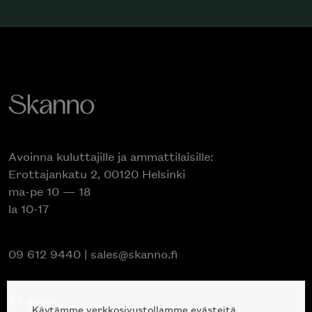
Avoinna kuluttajille ja ammattilaisille:
Erottajankatu 2, 00120 Helsinki
ma-pe 10 — 18
la 10-17
09 612 9440
|
sales@skanno.fi
Skanno
Käytämme verkkosivustollamme evästeitä