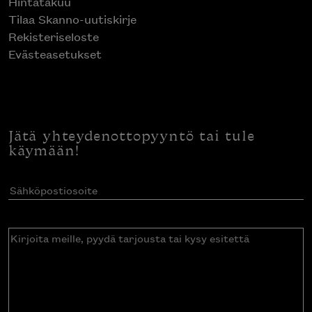
Hintatakuu
Tilaa Skanno-uutiskirje
Rekisteriseloste
Evästeasetukset
Jätä yhteydenottopyyntö tai tule
käymään!
Sähköpostiosoite
(Pakollinen)
Kirjoita
meille,
pyydä
tarjousta
tai