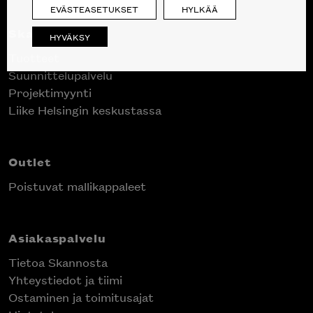
EVÄSTEASETUKSET
HYLKÄÄ
Skanno
HYVÄKSY
Tuotteet
Suunnittelupalvelu
Projektimyynti
Liike Helsingin keskustassa
Outlet
Poistuvat mallikappaleet
Asiakaspalvelu
Tietoa Skannosta
Yhteystiedot ja tiimi
Ostaminen ja toimitusajat