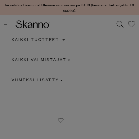
Tervetuloa Skannolle! Olemme avoinna ma-pe 10-18 (kesälauantait suljettu 1.8.
saakka).
KAIKKI TUOTTEET
Haku
KAIKKI VALMISTAJAT
Type 2 or more characters for results.
VIIMEKSI LISÄTTY