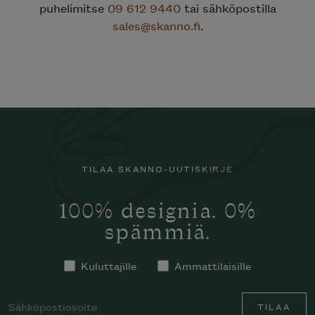
puhelimitse
09 612 9440
tai sähköpostilla
sales@skanno.fi
.
TILAA SKANNO-UUTISKIRJE
100% designia. 0%
spämmiä.
Kuluttajille
Ammattilaisille
TILAA