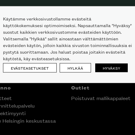
Käytämme verkkosivustollamme evästeitä
käyttökokemuksesi optimoimiseksi. Napsauttamalla "Hyväksy"
suostut kaikkien verkkosivustomme evästeiden käyttöön.
Valitsemalla "Hylkää" sallit ainoastaan välttämättömien
evästeiden käytön, jolloin kaikkia sivuston toiminnallisuuksia ei
pystytä suorittamaan. Jos haluat poistaa joitakin evästeitä
käytöstä, käy evästeasetuksissa.
EVÄSTEASETUKSET
HYLKÄÄ
HYVÄKSY
anno
Outlet
tteet
Poistuvat mallikappaleet
nittelupalvelu
ektimyynti
e Helsingin keskustassa