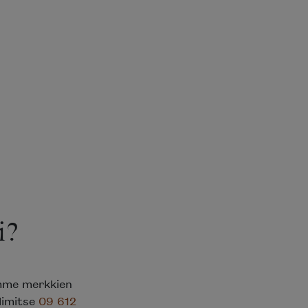
i?
emme merkkien
elimitse
09 612