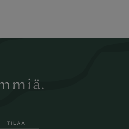
ämmiä.
TILAA