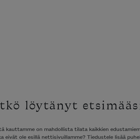
tkö löytänyt etsimääs
ttä kauttamme on mahdollista tilata kaikkien edustami
ka eivät ole esillä nettisivuillamme? Tiedustele lisää puh