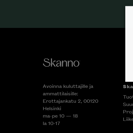
Avoinna kuluttajille ja
Sk
ammattilaisille:
Tuo
Erottajankatu 2, 00120
Suun
Helsinki
Proj
ma-pe 10 — 18
Liik
la 10-17