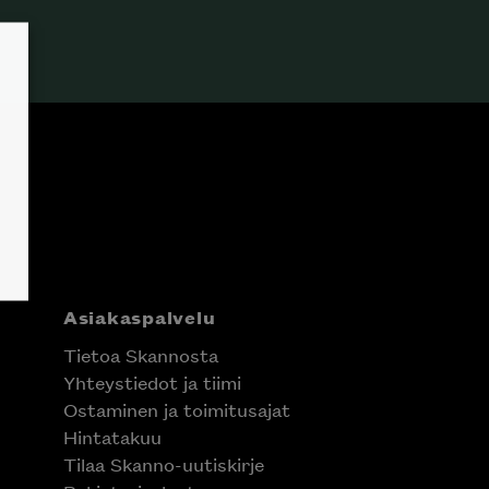
Asiakaspalvelu
Tietoa Skannosta
Yhteystiedot ja tiimi
Ostaminen ja toimitusajat
Hintatakuu
Tilaa Skanno-uutiskirje