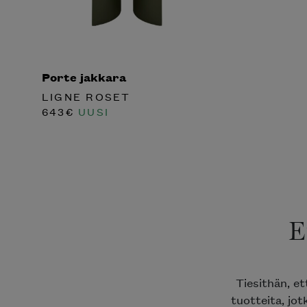
Porte jakkara
LIGNE ROSET
643
€
UUSI
E
Tiesithän, e
tuotteita, jot