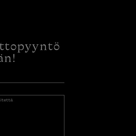
ottopyyntö
än!