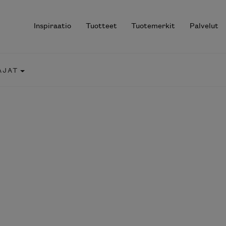
Inspiraatio
Tuotteet
Tuotemerkit
Palvelut
AJAT
r results.