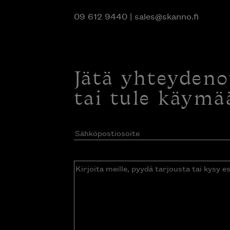
09 612 9440
|
sales@skanno.fi
Jätä yhteyden
tai tule käymä
Sähköpostiosoite
(Pakollinen)
Kirjoita
meille,
pyydä
tarjousta
tai
kysy