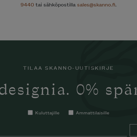
9440
tai sähköpostilla
sales@skanno.fi
.
TILAA SKANNO-UUTISKIRJE
designia. 0% sp
Kuluttajille
Ammattilaisille