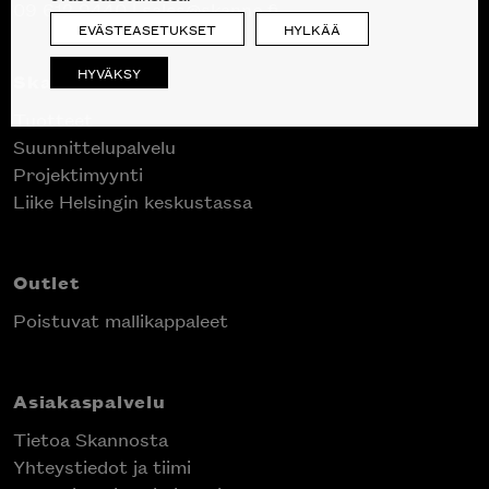
09 612 9440
|
sales@skanno.fi
EVÄSTEASETUKSET
HYLKÄÄ
HYVÄKSY
Skanno
Tuotteet
Suunnittelupalvelu
Projektimyynti
Liike Helsingin keskustassa
Outlet
Poistuvat mallikappaleet
Asiakaspalvelu
Tietoa Skannosta
Yhteystiedot ja tiimi