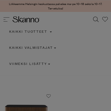
Liikkeemme Helsingin keskustassa palvelee ma–pe 10–18 sekä la 10–17.
Tervetuloa!
KAIKKI TUOTTEET
Haku
KAIKKI VALMISTAJAT
Type 2 or more characters for results.
VIIMEKSI LISÄTTY