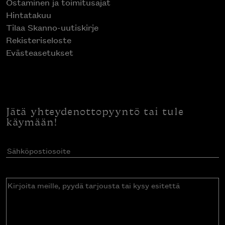
Ostaminen ja toimitusajat
Hintatakuu
Tilaa Skanno-uutiskirje
Rekisteriseloste
Evästeasetukset
Jätä yhteydenottopyyntö tai tule
käymään!
Sähköpostiosoite
(Pakollinen)
Kirjoita
meille,
pyydä
tarjousta