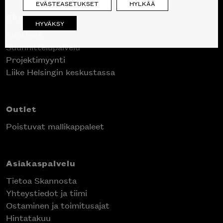
EVÄSTEASETUKSET
HYLKÄÄ
Skanno
HYVÄKSY
Tuotteet
Suunnittelupalvelu
Inspiroidu italialaisen merkin laadukkaasta
Projektimyynti
huonekalumallistosta.
Liike Helsingin keskustassa
Outlet
Poistuvat mallikappaleet
Asiakaspalvelu
Tietoa Skannosta
Yhteystiedot ja tiimi
Ostaminen ja toimitusajat
Hintatakuu