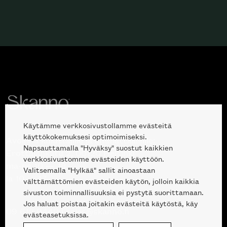
Haluatko tilata Minotti’n katalogin
kotiisi?
Käytämme verkkosivustollamme evästeitä
käyttökokemuksesi optimoimiseksi.
Avoinna kuluttajille ja ammattilaisille:
Napsauttamalla "Hyväksy" suostut kaikkien
Erottajankatu 2, 00120 Helsinki
verkkosivustomme evästeiden käyttöön.
ma-pe 10 — 18
Valitsemalla "Hylkää" sallit ainoastaan
la 10 — 17
välttämättömien evästeiden käytön, jolloin kaikkia
sivuston toiminnallisuuksia ei pystytä suorittamaan.
Jos haluat poistaa joitakin evästeitä käytöstä, käy
09 612 9440
|
sales@skanno.fi
evästeasetuksissa.