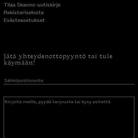
Tilaa Skanno-uutiskirje
Rekisteriseloste
Evästeasetukset
Jätä yhteydenottopyyntö tai tule
käymään!
Sähköpostiosoite
(Pakollinen)
Kirjoita
meille,
pyydä
tarjousta
tai
kysy