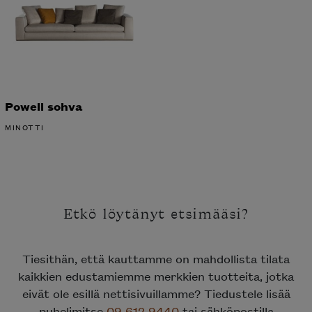
Powell sohva
MINOTTI
Etkö löytänyt etsimääsi?
Tiesithän, että kauttamme on mahdollista tilata
kaikkien edustamiemme merkkien tuotteita, jotka
eivät ole esillä nettisivuillamme? Tiedustele lisää
puhelimitse
09 612 9440
tai sähköpostilla