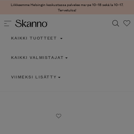
Liikkeemme Helsingin keskustassa palvelee ma–pe 10–18 sekä la 10–17.
Tervetuloa!
KAIKKI TUOTTEET
Haku
KAIKKI VALMISTAJAT
Type 2 or more characters for results.
VIIMEKSI LISÄTTY