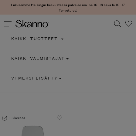
Liikkeemme Helsingin keskustassa palvelee ma–pe 10–18 sekä la 10–17.
Tervetuloa!
KAIKKI TUOTTEET
Haku
KAIKKI VALMISTAJAT
Type 2 or more characters for results.
VIIMEKSI LISÄTTY
Liikkeessä