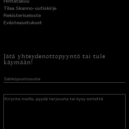
Hintatakuu
Tilaa Skanno-uutiskirje
Rekisteriseloste
Evästeasetukset
Jätä yhteydenottopyyntö tai tule
käymään!
Sähköpostiosoite
(Pakollinen)
Kirjoita
meille,
pyydä
tarjousta
tai