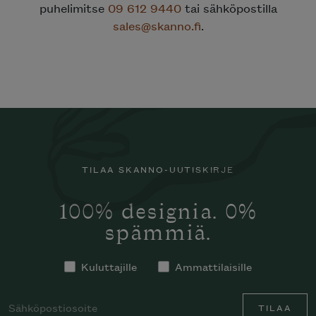
puhelimitse
09 612 9440
tai sähköpostilla
sales@skanno.fi
.
TILAA SKANNO-UUTISKIRJE
100% designia. 0%
spämmiä.
Kuluttajille
Ammattilaisille
TILAA