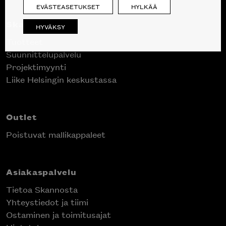
EVÄSTEASETUKSET
HYLKÄÄ
Skanno
HYVÄKSY
Tuotteet
Suunnittelupalvelu
Projektimyynti
Liike Helsingin keskustassa
Outlet
Poistuvat mallikappaleet
Asiakaspalvelu
Tietoa Skannosta
Yhteystiedot ja tiimi
Ostaminen ja toimitusajat