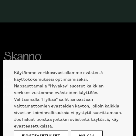
Käytämme verkkosivustollamme evästeitä
Avoinna kuluttajille ja ammattilaisille:
käyttökokemuksesi optimoimiseksi.
Napsauttamalla "Hyväksy" suostut kaikkien
Erottajankatu 2, 00120 Helsinki
verkkosivustomme evästeiden käyttöön.
ma-pe 10 — 18
Valitsemalla "Hylkää" sallit ainoastaan
la 10-17
välttämättömien evästeiden käytön, jolloin kaikkia
sivuston toiminnallisuuksia ei pystytä suorittamaan.
Jos haluat poistaa joitakin evästeitä käytöstä, käy
09 612 9440
|
sales@skanno.fi
evästeasetuksissa.
EVÄSTEASETUKSET
HYLKÄÄ