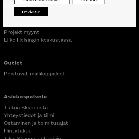
Skanno
HYVÄKSY
Tuotteet
Suunnittelupalvelu
Projektimyynti
Liike Helsingin keskustassa
Outlet
Poistuvat mallikappaleet
Asiakaspalvelu
Tietoa Skannosta
Yhteystiedot ja tiimi
Ostaminen ja toimitusajat
Hintatakuu
Tilaa Skanno-uutiskirje