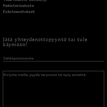
Rekisteriseloste
Evästeasetukset
Jätä yhteydenottopyyntö tai tule
käymään!
Sähköpostiosoite
(Pakollinen)
Kirjoita
meille,
pyydä
tarjousta
tai
kysy