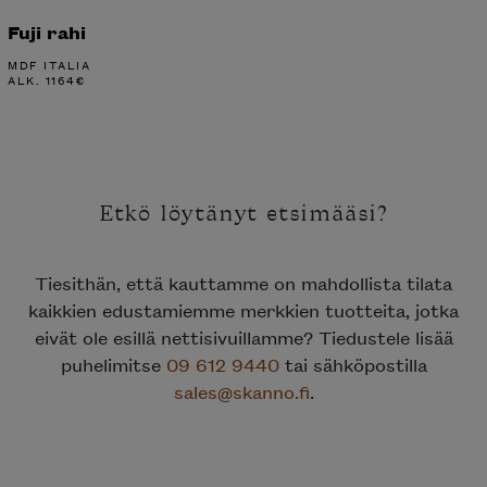
Fuji rahi
MDF ITALIA
ALK.
1164
€
Etkö löytänyt etsimääsi?
Tiesithän, että kauttamme on mahdollista tilata
kaikkien edustamiemme merkkien tuotteita, jotka
eivät ole esillä nettisivuillamme? Tiedustele lisää
puhelimitse
09 612 9440
tai sähköpostilla
sales@skanno.fi
.