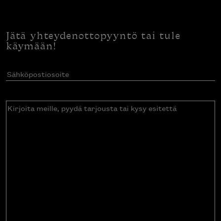
Jätä yhteydenottopyyntö tai tule
käymään!
Sähköpostiosoite
(Pakollinen)
Kirjoita
meille,
pyydä
tarjousta
tai
kysy
esitettä