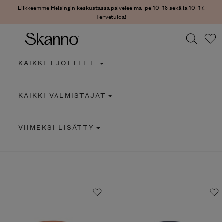
Liikkeemme Helsingin keskustassa palvelee ma–pe 10–18 sekä la 10–17.
Tervetuloa!
KAIKKI TUOTTEET
Haku
KAIKKI VALMISTAJAT
Type 2 or more characters for results.
VIIMEKSI LISÄTTY