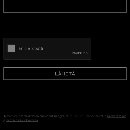
CAPTCHA
Tämän sivun lomakkeet on suojannut Googlen reCAPTCHA. Tutustu palvelun
käyttöehtoihin
ja
tietosuojalausekkeeseen