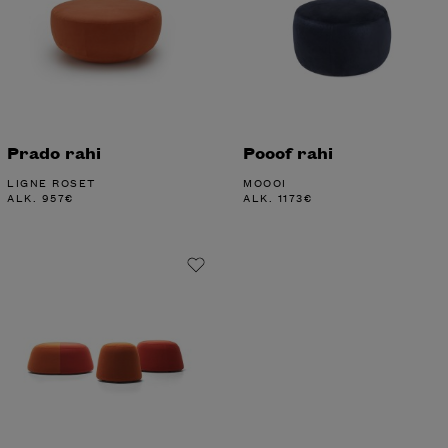
Prado rahi
Pooof rahi
LIGNE ROSET
MOOOI
ALK.
957
€
ALK.
1173
€