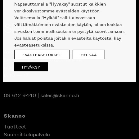
Napsauttamalla "Hyväksy" suostut kaikkien
verkkosivustomme evästeiden käyttöön.
Valitsemalla "Hylkää" sallit ainoastaan
välttämättömien evästeiden käytön, jolloin kaikkia
sivuston toiminnallisuuksia ei pystytä suorittamaan.
Jos haluat poistaa joitakin evästeitä käytöstä, käy
evästeasetuksissa.
Avoinna kuluttajille ja ammattilaisille:
EVÄSTEASETUKSET
HYLKÄÄ
Erottajankatu 2, 00120 Helsinki
ma-pe 10 — 18
HYVÄKSY
la 10 — 17
09 612 9440
|
sales@skanno.fi
Skanno
Tuotteet
Suunnittelupalvelu