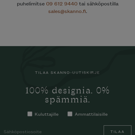
puhelimitse
09 612 9440
tai sähköpostilla
sales@skanno.fi
.
TILAA SKANNO-UUTISKIRJE
100% designia. 0%
spämmiä.
Kuluttajille
Ammattilaisille
TILAA