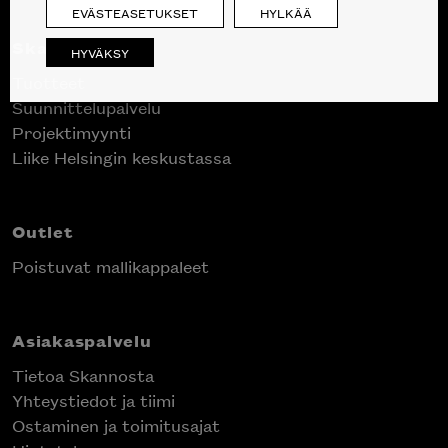
EVÄSTEASETUKSET
HYLKÄÄ
Skanno
HYVÄKSY
Tuotteet
Suunnittelupalvelu
Projektimyynti
Liike Helsingin keskustassa
Outlet
Poistuvat mallikappaleet
Asiakaspalvelu
Tietoa Skannosta
Yhteystiedot ja tiimi
Ostaminen ja toimitusajat