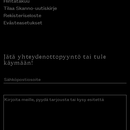
Hintatakuu
Tilaa Skanno-uutiskirje
Rekisteriseloste
Evästeasetukset
Jätä yhteydenottopyyntö tai tule
käymään!
Sähköpostiosoite
(Pakollinen)
Kirjoita
meille,
pyydä
tarjousta
tai