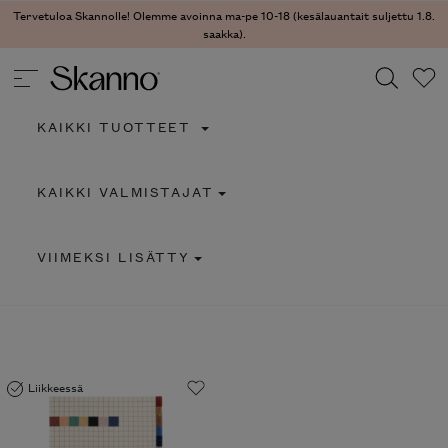
Tervetuloa Skannolle! Olemme avoinna ma-pe 10-18 (kesälauantait suljettu 1.8.
saakka).
KAIKKI TUOTTEET
Haku
KAIKKI VALMISTAJAT
Type 2 or more characters for results.
VIIMEKSI LISÄTTY
Liikkeessä