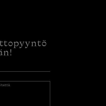
ottopyyntö
än!