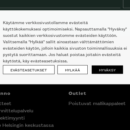
Käytämme verkkosivustollamme evästeitä
käyttökokemuksesi optimoimiseksi. Napsauttamalla "Hyväksy"
suostut kaikkien verkkosivustomme evästeiden käyttöön.
Valitsemalla "Hylkää" sallit ainoastaan välttämättömien
evästeiden käytön, jolloin kaikkia sivuston toiminnallisuuksia ei
pystytä suorittamaan. Jos haluat poistaa joitakin evästeitä
käytöstä, käy evästeasetuksissa.
EVÄSTEASETUKSET
HYLKÄÄ
HYVÄKSY
nno
Outlet
teet
Poistuvat mallikappaleet
nittelupalvelu
laisen merkin laadukkaasta
ektimyynti
alumallistosta.
e Helsingin keskustassa