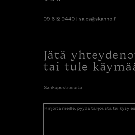
09 612 9440
|
sales@skanno.fi
Jätä yhteyden
tai tule käymä
Sähköpostiosoite
(Pakollinen)
Kirjoita
meille,
pyydä
tarjousta