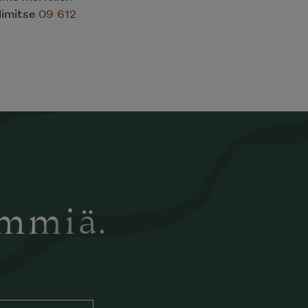
limitse
09 612
ämmiä.