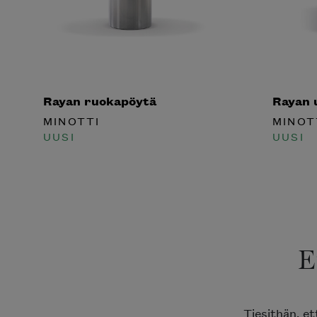
Rayan ruokapöytä
Rayan 
MINOTTI
MINOT
UUSI
UUSI
E
Tiesithän, et