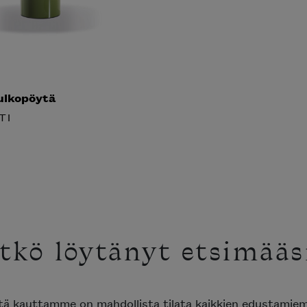
ulkopöytä
TI
tkö löytänyt etsimääsi
tä kauttamme on mahdollista tilata kaikkien edustamie