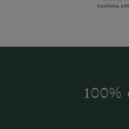
tuotteita, jotk
100% 
Halua
Mi
katalog