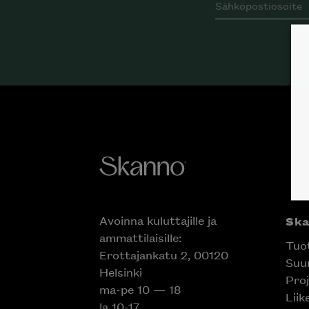
Avoinna kuluttajille ja
Ska
ammattilaisille:
Tuot
Erottajankatu 2, 00120
Suun
Helsinki
Inspiroidu italia
Proj
ma-pe 10 — 18
huonek
Liik
la 10-17