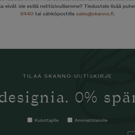
a eivät ole esillä nettisivuillamme? Tiedustele lisää puhe
9440
tai sähköpostilla
sales@skanno.fi
.
TILAA SKANNO-UUTISKIRJE
designia. 0% sp
tko tilata
notti’n
in kotiisi?
Kuluttajille
Ammattilaisille