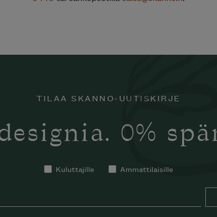
TILAA SKANNO-UUTISKIRJE
designia. 0% sp
tko tilata
notti’n
Kuluttajille
Ammattilaisille
in kotiisi?