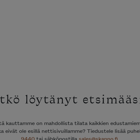
tkö löytänyt etsimääsi
tä kauttamme on mahdollista tilata kaikkien edustamie
a eivät ole esillä nettisivuillamme? Tiedustele lisää puhe
9440
tai sähköpostilla
sales@skanno.fi
.