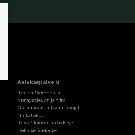
Asiakaspalvelu
Tietoa Skannosta
Yhteystiedot ja tiimi
Ostaminen ja toimitusajat
Hintatakuu
Tilaa Skanno-uutiskirje
Rekisteriseloste