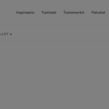
Inspiraatio
Tuotteet
Tuotemerkit
Palvelut
JAT
r results.