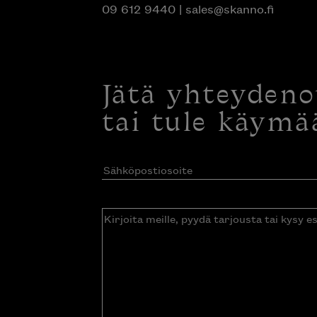
09 612 9440
|
sales@skanno.fi
Jätä yhteyden
tai tule käymä
Sähköpostiosoite
(Pakollinen)
Kirjoita
meille,
pyydä
tarjousta
tai
kysy