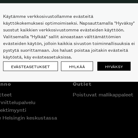
Käytämme verkkosivustollamme evästeitä
käyttökokemuksesi optimoimiseksi. Napsauttamalla "Hyväksy"
suostut kaikkien verkkosivustomme evästeiden käyttöön.
Valitsemalla "Hylkää" sallit ainoastaan välttämättömien
evästeiden käytön, jolloin kaikkia sivuston toiminnallisuuksia ei
pystytä suorittamaan. Jos haluat poistaa joitakin evästeitä
käytöstä, käy evästeasetuksissa.
EVÄSTEASETUKSET
HYLKÄÄ
HYVÄKSY
nno
Outlet
teet
Poistuvat mallikappaleet
nittelupalvelu
ektimyynti
laisen merkin laadukkaasta
e Helsingin keskustassa
alumallistosta.