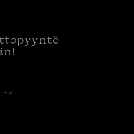
ottopyyntö
än!