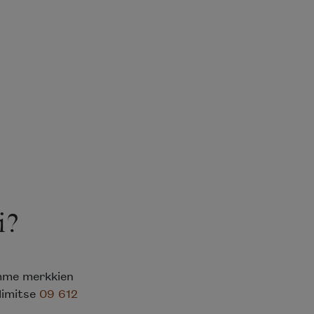
?
mme merkkien
limitse
09 612