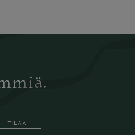
ämmiä.
TILAA