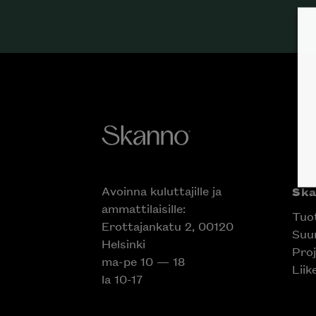
Avoinna kuluttajille ja
Ska
ammattilaisille:
Tuot
Erottajankatu 2, 00120
Suun
Helsinki
Proj
ma-pe 10 — 18
Inspiroidu italia
Liik
la 10-17
huonek