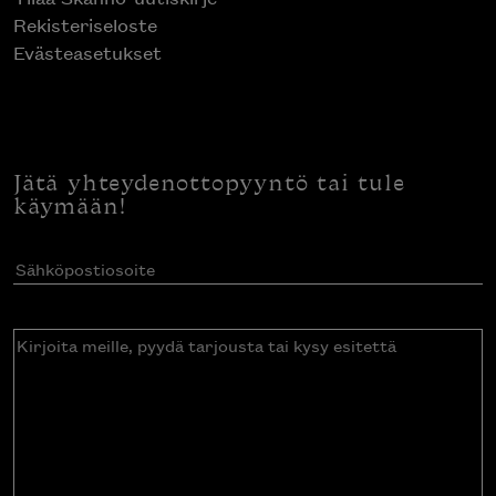
Rekisteriseloste
Evästeasetukset
Jätä yhteydenottopyyntö tai tule
käymään!
Sähköpostiosoite
(Pakollinen)
Kirjoita
meille,
pyydä
tarjousta
tai
kysy