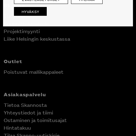
Skanno
HYVÄKSY
Tuotteet
Suunnittelupalvelu
Projektimyynti
Liike Helsingin keskustassa
Outlet
Poistuvat mallikappaleet
Asiakaspalvelu
Tietoa Skannosta
Yhteystiedot ja tiimi
Ostaminen ja toimitusajat
Hintatakuu
Tilaa Skanno-uutiskirje