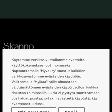
Käytämme verkkosivustollamme evästeitä
Avoinna kuluttajille ja ammattilaisille:
käyttökokemuksesi optimoimiseksi.
Napsauttamalla "Hyväksy" suostut kaikkien
Erottajankatu 2, 00120 Helsinki
verkkosivustomme evästeiden käyttöön.
ma-pe 10 — 18
Valitsemalla "Hylkää" sallit ainoastaan
la 10-17
välttämättömien evästeiden käytön, jolloin kaikkia
sivuston toiminnallisuuksia ei pystytä suorittamaan.
Jos haluat poistaa joitakin evästeitä käytöstä, käy
09 612 9440
|
sales@skanno.fi
evästeasetuksissa.
EVÄSTEASETUKSET
HYLKÄÄ