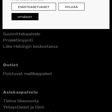
09 612 9440
|
sales@skanno.fi
EVÄSTEASETUKSET
HYLKÄÄ
HYVÄKSY
Skanno
Tuotteet
Suunnittelupalvelu
Projektimyynti
Liike Helsingin keskustassa
Outlet
Poistuvat mallikappaleet
Asiakaspalvelu
Tietoa Skannosta
Yhteystiedot ja tiimi