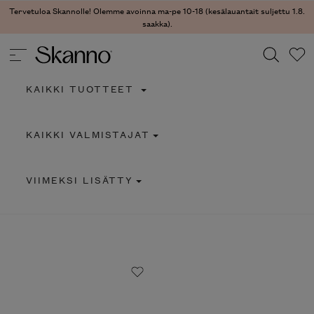
Tervetuloa Skannolle! Olemme avoinna ma-pe 10-18 (kesälauantait suljettu 1.8.
saakka).
KAIKKI TUOTTEET
Haku
KAIKKI VALMISTAJAT
Type 2 or more characters for results.
VIIMEKSI LISÄTTY