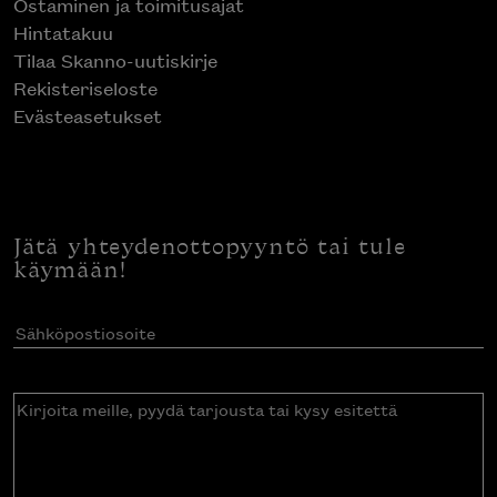
Ostaminen ja toimitusajat
Hintatakuu
Tilaa Skanno-uutiskirje
Rekisteriseloste
Evästeasetukset
Jätä yhteydenottopyyntö tai tule
käymään!
Sähköpostiosoite
(Pakollinen)
Kirjoita
meille,
pyydä
tarjousta