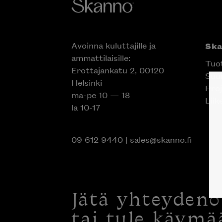
Avoinna kuluttajille ja
Sk
ammattilaisille:
Tuo
Erottajankatu 2, 00120
Suun
Helsinki
Proj
ma-pe 10 — 18
Liik
la 10-17
09 612 9440
|
sales@skanno.fi
Jätä yhteyden
tai tule käymä