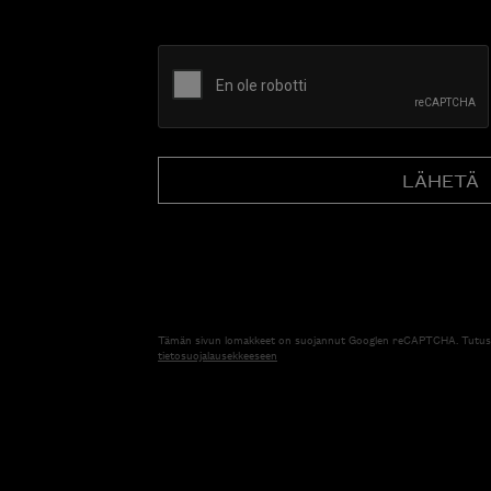
CAPTCHA
Tämän sivun lomakkeet on suojannut Googlen reCAPTCHA. Tutus
tietosuojalausekkeeseen