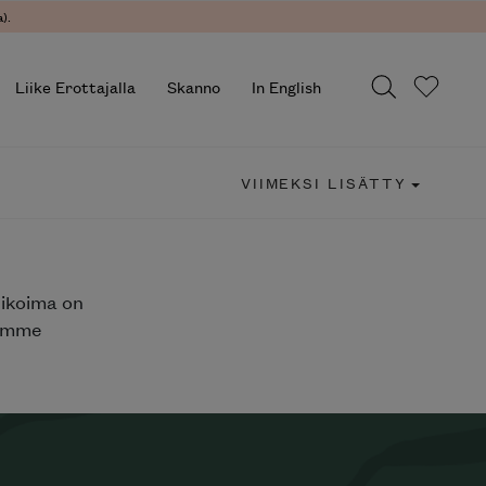
).
Liike Erottajalla
Skanno
In English
VIIMEKSI LISÄTTY
likoima on
jemme