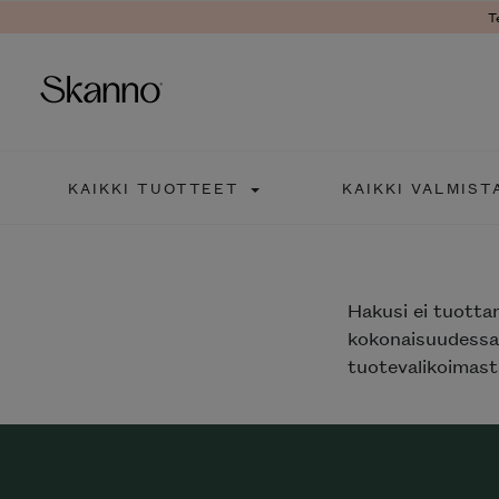
T
Haku
KAIKKI TUOTTEET
KAIKKI VALMIST
Type 2 or more characters fo
Hakusi
ei tuotta
kokonaisuudessaa
tuotevalikoimasta