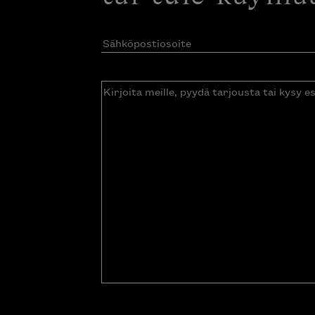
Sähköpostiosoite
(Pakollinen)
Kirjoita
meille,
pyydä
tarjousta
tai
kysy
esitettä