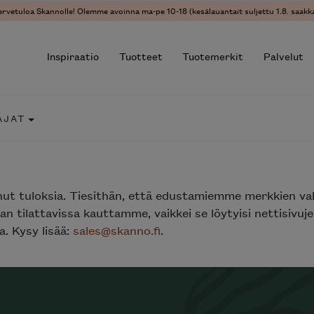
ervetuloa Skannolle! Olemme avoinna ma-pe 10-18 (kesälauantait suljettu 1.8. saakka
Inspiraatio
Tuotteet
Tuotemerkit
Palvelut
AJAT
r results.
nut tuloksia. Tiesithän, että edustamiemme merkkien va
n tilattavissa kauttamme, vaikkei se löytyisi nettisivu
. Kysy lisää:
sales@skanno.fi
.