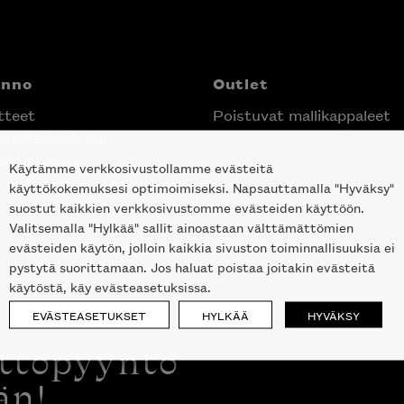
anno
Outlet
tteet
Poistuvat mallikappaleet
nittelupalvelu
ektimyynti
Käytämme verkkosivustollamme evästeitä
e Helsingin keskustassa
käyttökokemuksesi optimoimiseksi. Napsauttamalla "Hyväksy"
suostut kaikkien verkkosivustomme evästeiden käyttöön.
Valitsemalla "Hylkää" sallit ainoastaan välttämättömien
evästeiden käytön, jolloin kaikkia sivuston toiminnallisuuksia ei
pystytä suorittamaan. Jos haluat poistaa joitakin evästeitä
käytöstä, käy evästeasetuksissa.
EVÄSTEASETUKSET
HYLKÄÄ
HYVÄKSY
ottopyyntö
än!