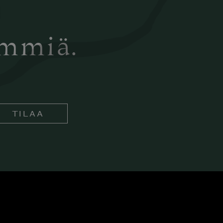
ämmiä.
TILAA