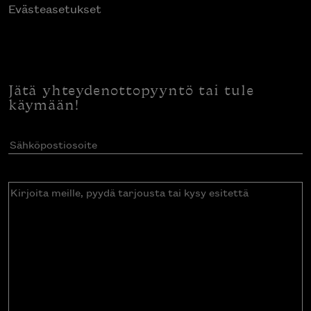
Evästeasetukset
Jätä yhteydenottopyyntö tai tule
käymään!
Sähköpostiosoite
(Pakollinen)
Kirjoita
meille,
pyydä
tarjousta
tai
kysy
esitettä