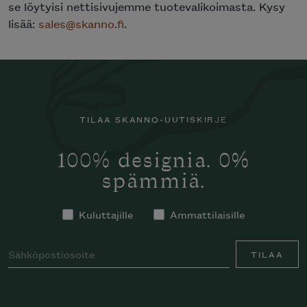
se löytyisi nettisivujemme tuotevalikoimasta. Kysy
lisää:
sales@skanno.fi
.
TILAA SKANNO-UUTISKIRJE
100% designia. 0%
spämmiä.
Kuluttajille
Ammattilaisille
TILAA