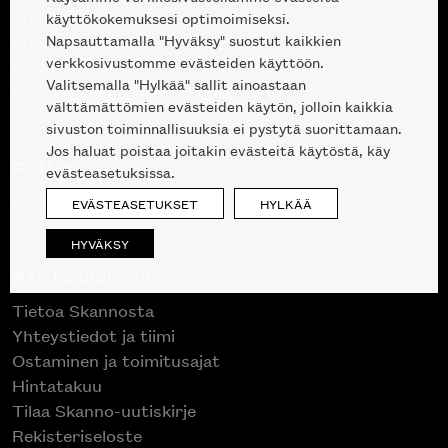
Tuotteet
käyttökokemuksesi optimoimiseksi.
Napsauttamalla "Hyväksy" suostut kaikkien
Suunnittelupalvelu
verkkosivustomme evästeiden käyttöön.
Projektimyynti
Valitsemalla "Hylkää" sallit ainoastaan
Liike Helsingin keskustassa
välttämättömien evästeiden käytön, jolloin kaikkia
sivuston toiminnallisuuksia ei pystytä suorittamaan.
Jos haluat poistaa joitakin evästeitä käytöstä, käy
Outlet
evästeasetuksissa.
Poistuvat mallikappaleet
EVÄSTEASETUKSET
HYLKÄÄ
HYVÄKSY
Asiakaspalvelu
Tietoa Skannosta
Yhteystiedot ja tiimi
Ostaminen ja toimitusajat
Hintatakuu
Tilaa Skanno-uutiskirje
Rekisteriseloste