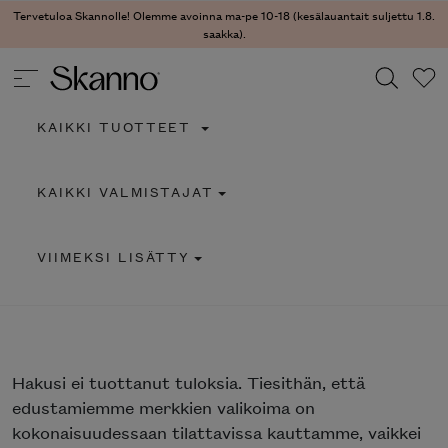
Tervetuloa Skannolle! Olemme avoinna ma-pe 10-18 (kesälauantait suljettu 1.8.
saakka).
KAIKKI TUOTTEET
Haku
KAIKKI VALMISTAJAT
Type 2 or more characters for results.
VIIMEKSI LISÄTTY
Hakusi
ei tuottanut tuloksia. Tiesithän, että
edustamiemme merkkien valikoima on
kokonaisuudessaan tilattavissa kauttamme, vaikkei