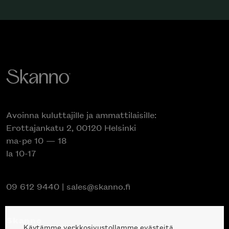
Avoinna kuluttajille ja ammattilaisille:
Erottajankatu 2, 00120 Helsinki
ma-pe 10 — 18
la 10-17
09 612 9440
|
sales@skanno.fi
Skanno
Käytämme verkkosivustollamme evästeitä