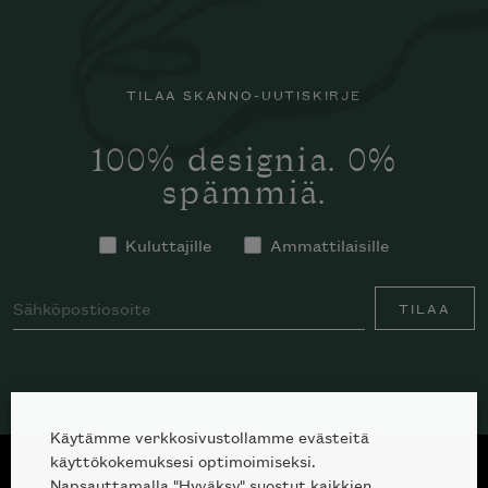
TILAA SKANNO-UUTISKIRJE
100% designia. 0%
spämmiä.
Kuluttajille
Ammattilaisille
Haluatko tilata Minotti’n katalogin
kotiisi?
TILAA
Käytämme verkkosivustollamme evästeitä
käyttökokemuksesi optimoimiseksi.
Napsauttamalla "Hyväksy" suostut kaikkien