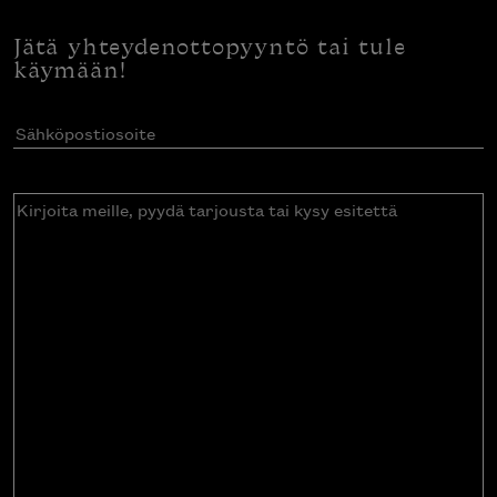
Jätä yhteydenottopyyntö tai tule
käymään!
Sähköpostiosoite
(Pakollinen)
Kirjoita
meille,
pyydä
tarjousta
tai
kysy
esitettä