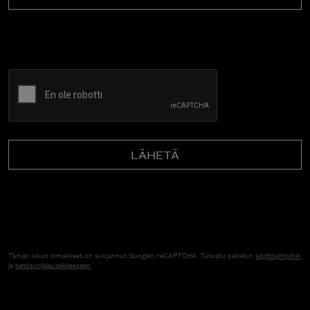
CAPTCHA
Tämän sivun lomakkeet on suojannut Googlen reCAPTCHA. Tutustu palvelun
käyttöehtoihin
ja
tietosuojalausekkeeseen