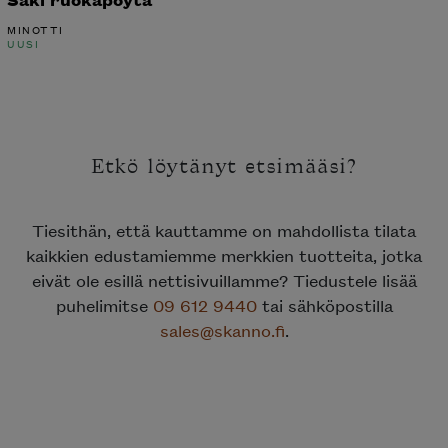
MINOTTI
UUSI
Etkö löytänyt etsimääsi?
Tiesithän, että kauttamme on mahdollista tilata
kaikkien edustamiemme merkkien tuotteita, jotka
eivät ole esillä nettisivuillamme? Tiedustele lisää
puhelimitse
09 612 9440
tai sähköpostilla
sales@skanno.fi
.