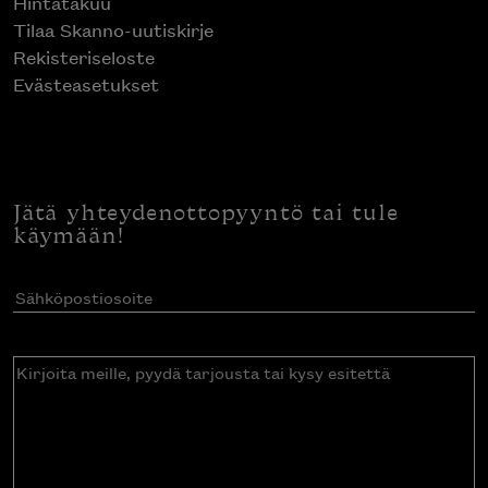
Hintatakuu
Tilaa Skanno-uutiskirje
Rekisteriseloste
Evästeasetukset
Jätä yhteydenottopyyntö tai tule
käymään!
Sähköpostiosoite
(Pakollinen)
Kirjoita
meille,
pyydä
tarjousta
tai