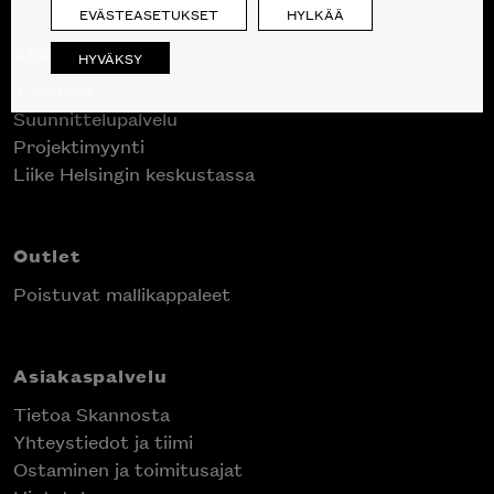
EVÄSTEASETUKSET
HYLKÄÄ
Skanno
HYVÄKSY
Tuotteet
Suunnittelupalvelu
Projektimyynti
Liike Helsingin keskustassa
Outlet
Poistuvat mallikappaleet
Asiakaspalvelu
Tietoa Skannosta
Yhteystiedot ja tiimi
Ostaminen ja toimitusajat