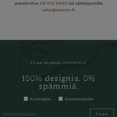
puhelimitse
09 612 9440
tai sähköpostilla
sales@skanno.fi
.
TILAA SKANNO-UUTISKIRJE
100% designia. 0%
spämmiä.
Kuluttajille
Ammattilaisille
TILAA