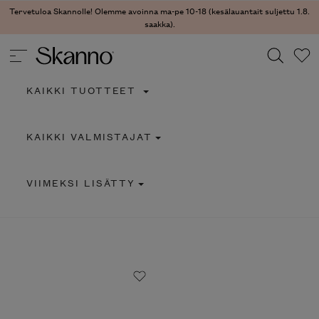
Tervetuloa Skannolle! Olemme avoinna ma-pe 10-18 (kesälauantait suljettu 1.8.
saakka).
KAIKKI TUOTTEET
Haku
KAIKKI VALMISTAJAT
Type 2 or more characters for results.
VIIMEKSI LISÄTTY