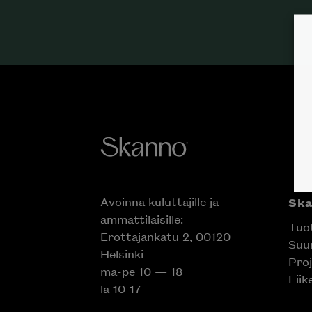
Avoinna kuluttajille ja
Sk
ammattilaisille:
Tuo
Erottajankatu 2, 00120
Suun
Helsinki
Proj
ma-pe 10 — 18
Liik
la 10-17