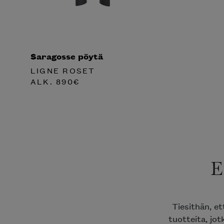
Saragosse pöytä
LIGNE ROSET
ALK.
890
€
E
Tiesithän, e
tuotteita, jot