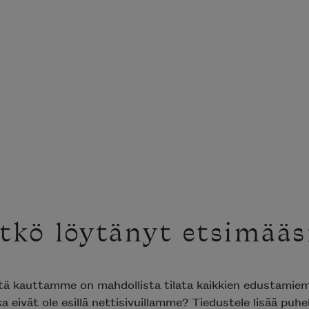
tkö löytänyt etsimääs
ttä kauttamme on mahdollista tilata kaikkien edustami
ka eivät ole esillä nettisivuillamme? Tiedustele lisää puh