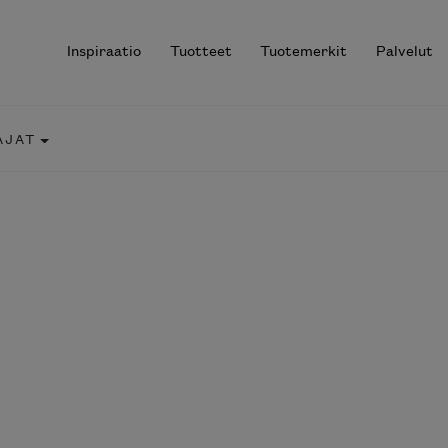
Inspiraatio
Tuotteet
Tuotemerkit
Palvelut
AJAT
r results.