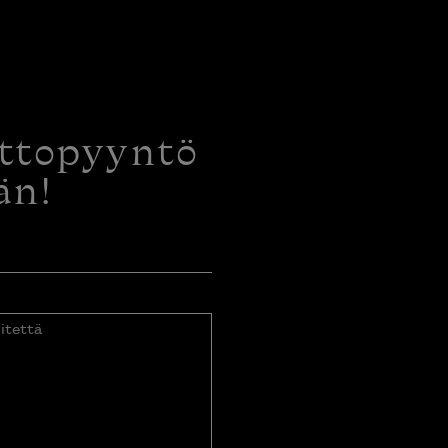
ottopyyntö
än!