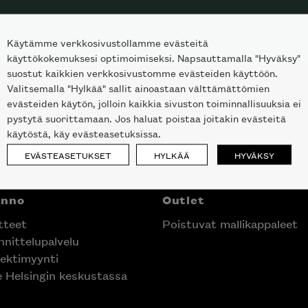
Käytämme verkkosivustollamme evästeitä
käyttökokemuksesi optimoimiseksi. Napsauttamalla "Hyväksy"
suostut kaikkien verkkosivustomme evästeiden käyttöön.
Valitsemalla "Hylkää" sallit ainoastaan välttämättömien
evästeiden käytön, jolloin kaikkia sivuston toiminnallisuuksia ei
pystytä suorittamaan. Jos haluat poistaa joitakin evästeitä
käytöstä, käy evästeasetuksissa.
EVÄSTEASETUKSET
HYLKÄÄ
HYVÄKSY
anno
Outlet
tteet
Poistuvat mallikappaleet
nittelupalvelu
ektimyynti
e Helsingin keskustassa