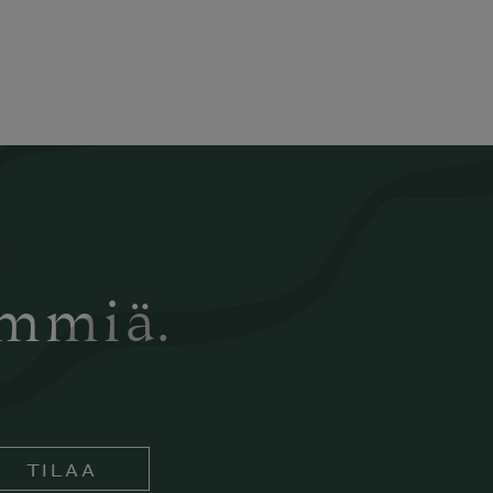
ämmiä.
TILAA