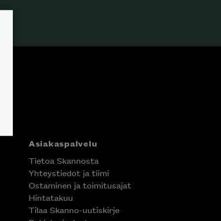
Asiakaspalvelu
Tietoa Skannosta
Yhteystiedot ja tiimi
Ostaminen ja toimitusajat
Hintatakuu
Tilaa Skanno-uutiskirje