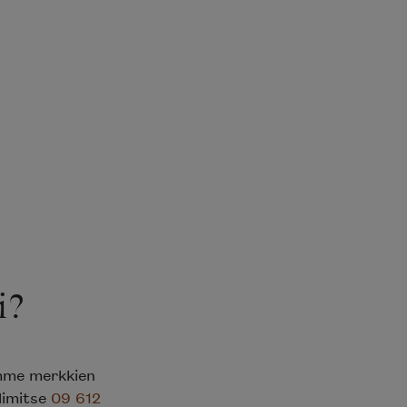
i?
emme merkkien
elimitse
09 612