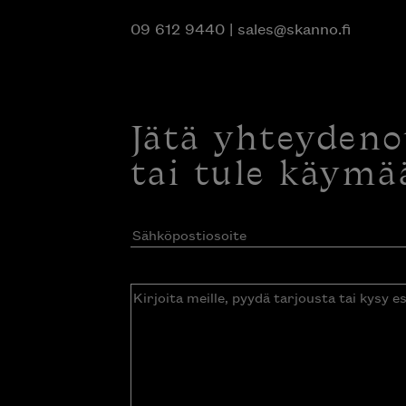
09 612 9440
|
sales@skanno.fi
Jätä yhteyden
tai tule käymä
Sähköpostiosoite
(Pakollinen)
Kirjoita
meille,
pyydä
tarjousta
tai
kysy