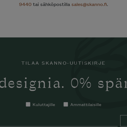
9440
tai sähköpostilla
sales@skanno.fi
.
TILAA SKANNO-UUTISKIRJE
designia. 0% sp
Kuluttajille
Ammattilaisille