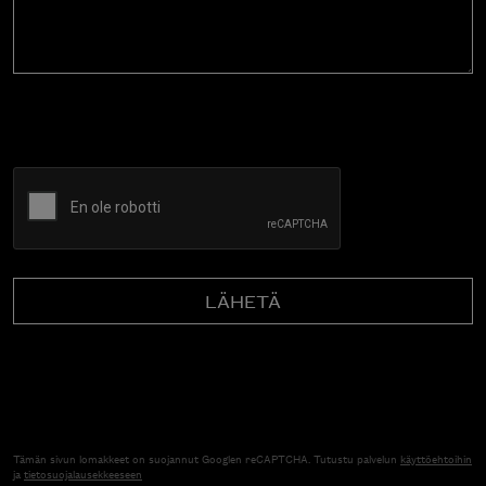
CAPTCHA
Tämän sivun lomakkeet on suojannut Googlen reCAPTCHA. Tutustu palvelun
käyttöehtoihin
ja
tietosuojalausekkeeseen