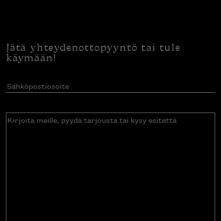
Jätä yhteydenottopyyntö tai tule
käymään!
Sähköpostiosoite
(Pakollinen)
Kirjoita
meille,
pyydä
tarjousta
tai
kysy
esitettä