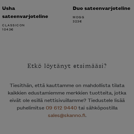
Usha
Duo sateenvarjoteline
sateenvarjoteline
MOGG
323
€
CLASSICON
1043
€
Etkö löytänyt etsimääsi?
Tiesithän, että kauttamme on mahdollista tilata
kaikkien edustamiemme merkkien tuotteita, jotka
eivät ole esillä nettisivuillamme? Tiedustele lisää
puhelimitse
09 612 9440
tai sähköpostilla
sales@skanno.fi
.