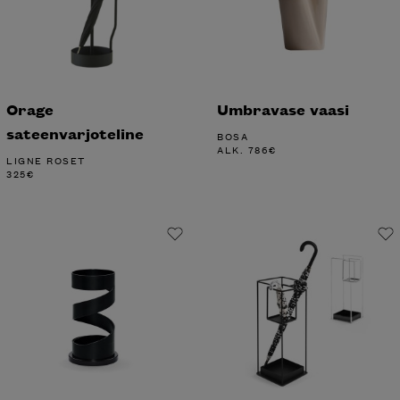
Orage
Umbravase vaasi
sateenvarjoteline
BOSA
ALK.
786
€
LIGNE ROSET
325
€