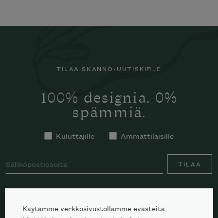
TILAA SKANNO-UUTISKIRJE
100% designia. 0%
spämmiä.
Kuluttajille
Ammattilaisille
TILAA
Käytämme verkkosivustollamme evästeitä