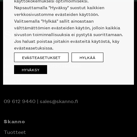
käyttökokemuksesi optimoimiseksi.
Napsauttamalla "Hyväksy" suostut kaikkien
verkkosivustomme evästeiden käyttöön.
Valitsemalla "Hylkää" sallit ainoastaan
välttämättömien evästeiden käytön, jolloin kaikkia
sivuston toiminnallisuuksia ei pystytä suorittamaan.
Jos haluat poistaa joitakin evästeitä käytöstä, käy
evästeasetuksissa.
EVÄSTEASETUKSET
HYLKÄÄ
Avoinna kuluttajille ja ammattilaisille:
Erottajankatu 2, 00120 Helsinki
HYVÄKSY
ma-pe 10 — 18
la 10-17
09 612 9440
|
sales@skanno.fi
Skanno
Tuotteet