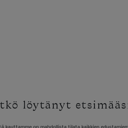
tkö löytänyt etsimääs
ttä kauttamme on mahdollista tilata kaikkien edustami