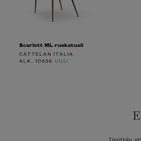
Scarlett ML ruokatuoli
CATTELAN ITALIA
ALK.
1063
€
UUSI
E
Tiesithän, e