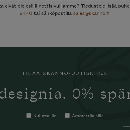
ka eivät ole esillä nettisivuillamme? Tiedustele lisää puh
9440
tai sähköpostilla
sales@skanno.fi
.
TILAA SKANNO-UUTISKIRJE
designia. 0% sp
Kuluttajille
Ammattilaisille