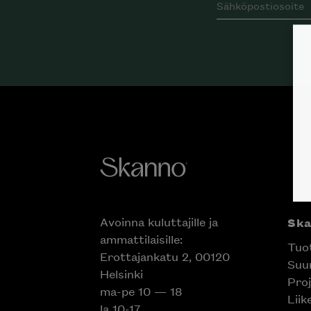
Avoinna kuluttajille ja
Sk
ammattilaisille:
Tuo
Erottajankatu 2, 00120
Suun
Helsinki
Proj
ma-pe 10 — 18
Liik
la 10-17