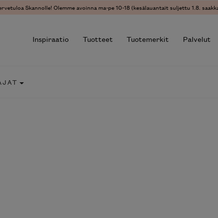
ervetuloa Skannolle! Olemme avoinna ma-pe 10-18 (kesälauantait suljettu 1.8. saakka
Inspiraatio
Tuotteet
Tuotemerkit
Palvelut
AJAT
r results.