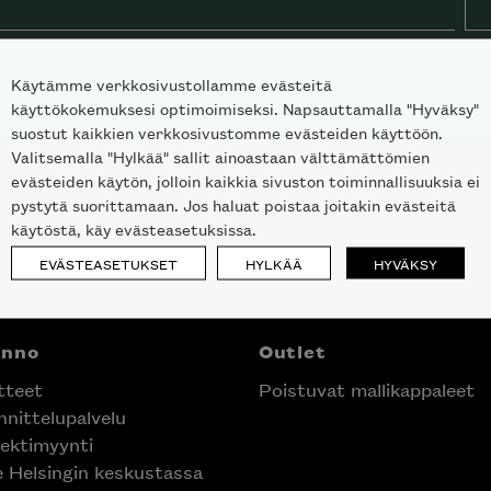
Käytämme verkkosivustollamme evästeitä
käyttökokemuksesi optimoimiseksi. Napsauttamalla "Hyväksy"
suostut kaikkien verkkosivustomme evästeiden käyttöön.
Valitsemalla "Hylkää" sallit ainoastaan välttämättömien
evästeiden käytön, jolloin kaikkia sivuston toiminnallisuuksia ei
pystytä suorittamaan. Jos haluat poistaa joitakin evästeitä
käytöstä, käy evästeasetuksissa.
EVÄSTEASETUKSET
HYLKÄÄ
HYVÄKSY
anno
Outlet
tteet
Poistuvat mallikappaleet
nittelupalvelu
ektimyynti
e Helsingin keskustassa