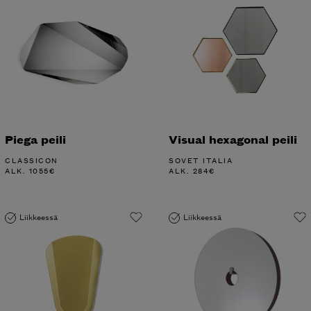
Piega peili
Visual hexagonal peili
CLASSICON
SOVET ITALIA
ALK.
1055
€
ALK.
284
€
Liikkeessä
Liikkeessä