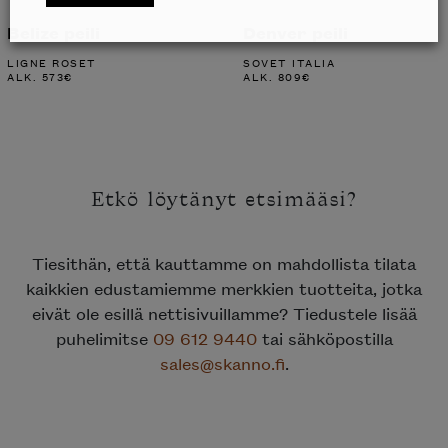
Belize peili
Denver peili
LIGNE ROSET
SOVET ITALIA
ALK.
573
€
ALK.
809
€
Etkö löytänyt etsimääsi?
Tiesithän, että kauttamme on mahdollista tilata
kaikkien edustamiemme merkkien tuotteita, jotka
eivät ole esillä nettisivuillamme? Tiedustele lisää
puhelimitse
09 612 9440
tai sähköpostilla
sales@skanno.fi
.