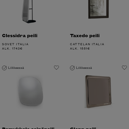
Clessidra peili
Taxedo peili
SOVET ITALIA
CATTELAN ITALIA
ALK.
1743
€
ALK.
1551
€
Liikkeessä
Liikkeessä
Pamukkale seinäpeili
Glenn peili