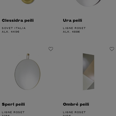
Clessidra peili
Ura peili
SOVET ITALIA
LIGNE ROSET
ALK.
449
€
ALK.
488
€
Sperl peili
Ombré peili
LIGNE ROSET
LIGNE ROSET
325
€
919
€