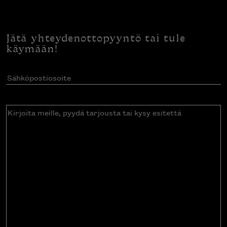
Jätä yhteydenottopyyntö tai tule
käymään!
Sähköpostiosoite
(Pakollinen)
Kirjoita
meille,
pyydä
tarjousta
tai
kysy
esitettä