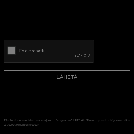
CAPTCHA
Tämän sivun lomakkeet on suojannut Googlen reCAPTCHA. Tutustu palvelun
käyttöehtoihin
ja
tietosuojalausekkeeseen