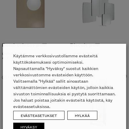
Demi-teintes peili
Biscuit peili
LIGNE ROSET
LIGNE ROSET
Käytämme verkkosivustollamme evästeitä
ALK.
1231
€
1532
€
käyttökokemuksesi optimoimiseksi.
Napsauttamalla "Hyväksy" suostut kaikkien
verkkosivustomme evästeiden käyttöön.
Liikkeessä
Liikkeessä
Valitsemalla "Hylkää" sallit ainoastaan
välttämättömien evästeiden käytön, jolloin kaikkia
sivuston toiminnallisuuksia ei pystytä suorittamaan.
Jos haluat poistaa joitakin evästeitä käytöstä, käy
evästeasetuksissa.
EVÄSTEASETUKSET
HYLKÄÄ
HYVÄKSY