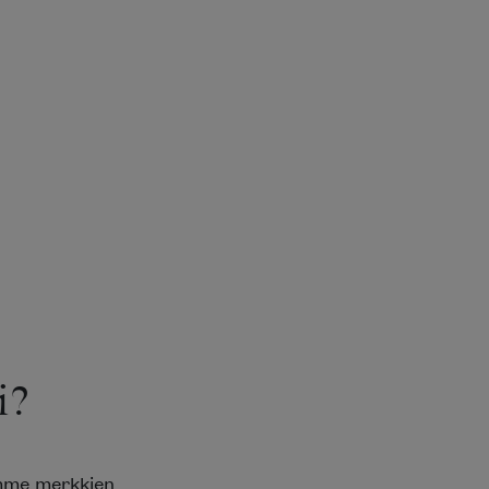
i?
emme merkkien