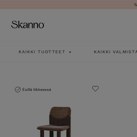
T
Haku
KAIKKI TUOTTEET
KAIKKI VALMIST
Type 2 or more characters fo
Esillä liikkeessä