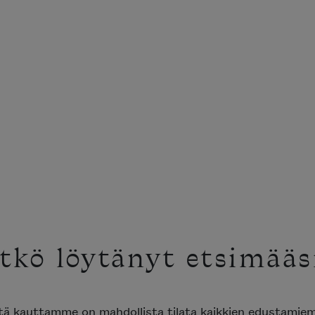
tkö löytänyt etsimääs
ttä kauttamme on mahdollista tilata kaikkien edustami