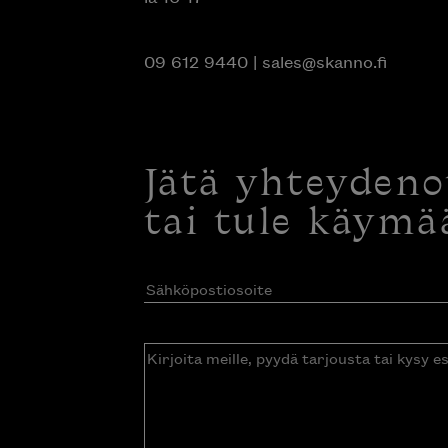
09 612 9440
|
sales@skanno.fi
Jätä yhteyden
tai tule käymä
Sähköpostiosoite
(Pakollinen)
Kirjoita
meille,
pyydä
tarjousta