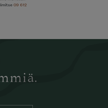
elimitse
09 612
ämmiä.