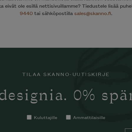
ka eivät ole esillä nettisivuillamme? Tiedustele lisää puh
9440
tai sähköpostilla
sales@skanno.fi
.
TILAA SKANNO-UUTISKIRJE
designia. 0% sp
Kuluttajille
Ammattilaisille