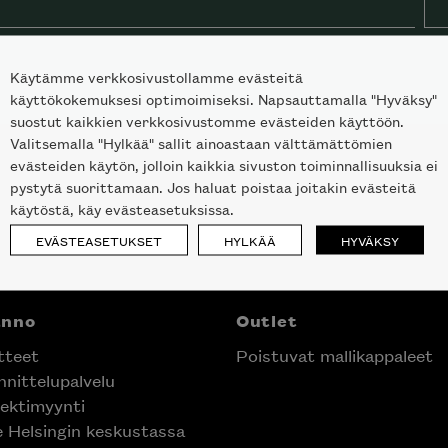
Käytämme verkkosivustollamme evästeitä
käyttökokemuksesi optimoimiseksi. Napsauttamalla "Hyväksy"
suostut kaikkien verkkosivustomme evästeiden käyttöön.
Valitsemalla "Hylkää" sallit ainoastaan välttämättömien
evästeiden käytön, jolloin kaikkia sivuston toiminnallisuuksia ei
pystytä suorittamaan. Jos haluat poistaa joitakin evästeitä
käytöstä, käy evästeasetuksissa.
EVÄSTEASETUKSET
HYLKÄÄ
HYVÄKSY
anno
Outlet
tteet
Poistuvat mallikappaleet
nittelupalvelu
ektimyynti
e Helsingin keskustassa