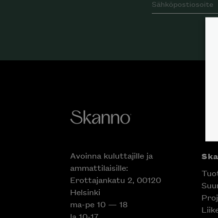
Avoinna kuluttajille ja
Sk
ammattilaisille:
Tuo
Erottajankatu 2, 00120
Suun
Helsinki
Proj
ma-pe 10 — 18
Liik
la 10-17