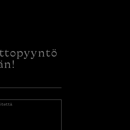
ottopyyntö
än!