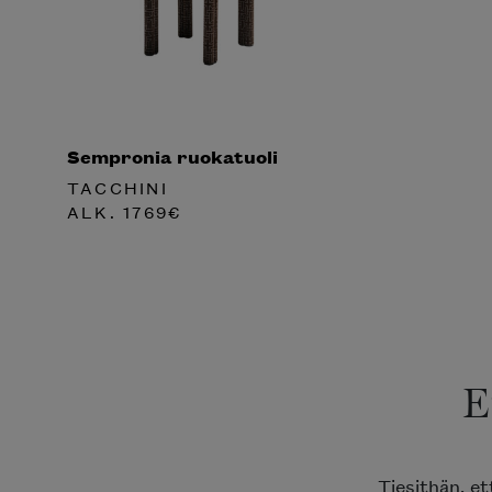
Sempronia ruokatuoli
TACCHINI
ALK.
1769
€
E
Tiesithän, e