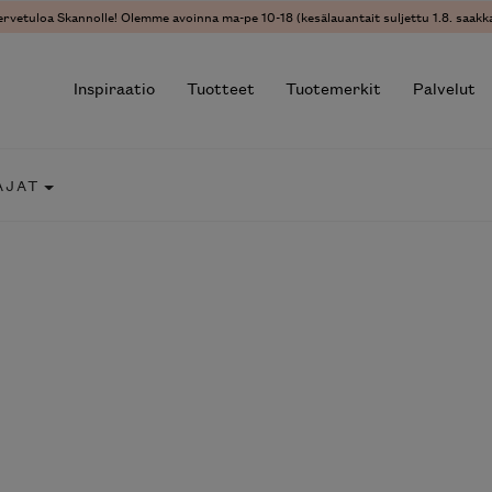
ervetuloa Skannolle! Olemme avoinna ma-pe 10-18 (kesälauantait suljettu 1.8. saakka
Inspiraatio
Tuotteet
Tuotemerkit
Palvelut
AJAT
r results.